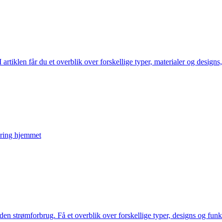
artiklen får du et overblik over forskellige typer, materialer og designs,
kring hjemmet
n strømforbrug. Få et overblik over forskellige typer, designs og funktio