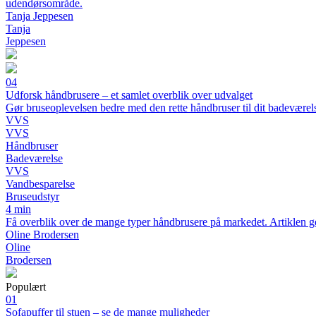
udendørsområde.
Tanja Jeppesen
Tanja
Jeppesen
04
Udforsk håndbrusere – et samlet overblik over udvalget
Gør bruseoplevelsen bedre med den rette håndbruser til dit badeværel
VVS
VVS
Håndbruser
Badeværelse
VVS
Vandbesparelse
Bruseudstyr
4 min
Få overblik over de mange typer håndbrusere på markedet. Artiklen gen
Oline Brodersen
Oline
Brodersen
Populært
01
Sofapuffer til stuen – se de mange muligheder