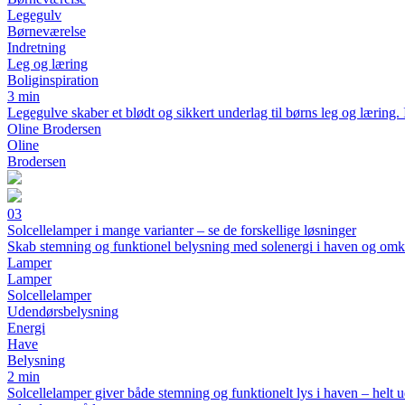
Legegulv
Børneværelse
Indretning
Leg og læring
Boliginspiration
3 min
Legegulve skaber et blødt og sikkert underlag til børns leg og læring. I 
Oline Brodersen
Oline
Brodersen
03
Solcellelamper i mange varianter – se de forskellige løsninger
Skab stemning og funktionel belysning med solenergi i haven og om
Lamper
Lamper
Solcellelamper
Udendørsbelysning
Energi
Have
Belysning
2 min
Solcellelamper giver både stemning og funktionelt lys i haven – helt ude