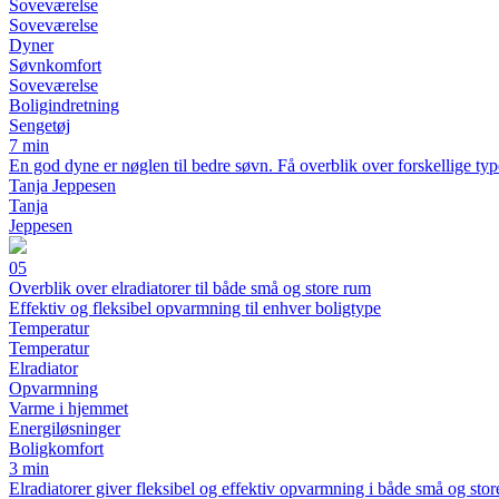
Soveværelse
Soveværelse
Dyner
Søvnkomfort
Soveværelse
Boligindretning
Sengetøj
7 min
En god dyne er nøglen til bedre søvn. Få overblik over forskellige typ
Tanja Jeppesen
Tanja
Jeppesen
05
Overblik over elradiatorer til både små og store rum
Effektiv og fleksibel opvarmning til enhver boligtype
Temperatur
Temperatur
Elradiator
Opvarmning
Varme i hjemmet
Energiløsninger
Boligkomfort
3 min
Elradiatorer giver fleksibel og effektiv opvarmning i både små og store