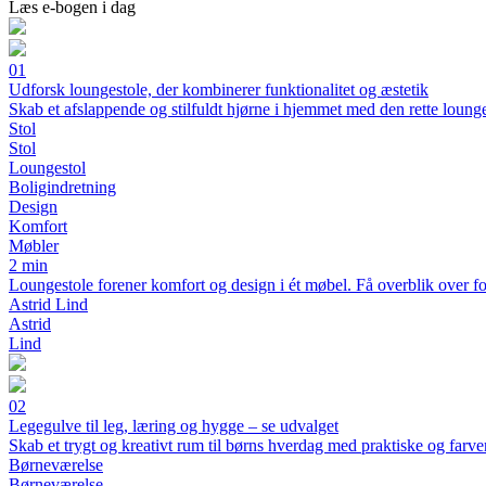
Læs e-bogen i dag
01
Udforsk loungestole, der kombinerer funktionalitet og æstetik
Skab et afslappende og stilfuldt hjørne i hjemmet med den rette lounge
Stol
Stol
Loungestol
Boligindretning
Design
Komfort
Møbler
2 min
Loungestole forener komfort og design i ét møbel. Få overblik over forsk
Astrid Lind
Astrid
Lind
02
Legegulve til leg, læring og hygge – se udvalget
Skab et trygt og kreativt rum til børns hverdag med praktiske og farve
Børneværelse
Børneværelse