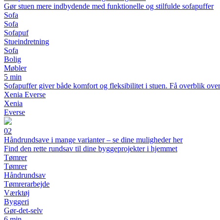
Gør stuen mere indbydende med funktionelle og stilfulde sofapuffer
Sofa
Sofa
Sofapuf
Stueindretning
Sofa
Bolig
Møbler
5 min
Sofapuffer giver både komfort og fleksibilitet i stuen. Få overblik over
Xenia Everse
Xenia
Everse
02
Håndrundsave i mange varianter – se dine muligheder her
Find den rette rundsav til dine byggeprojekter i hjemmet
Tømrer
Tømrer
Håndrundsav
Tømrerarbejde
Værktøj
Byggeri
Gør-det-selv
6 min