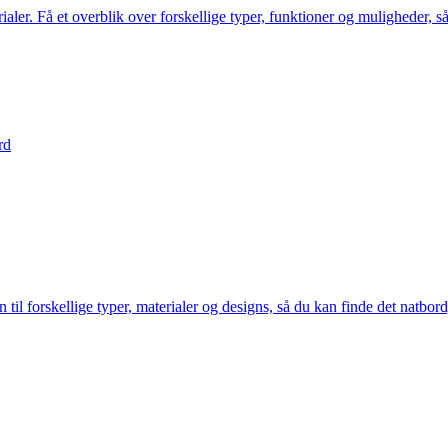
ler. Få et overblik over forskellige typer, funktioner og muligheder, så
rd
til forskellige typer, materialer og designs, så du kan finde det natbord,