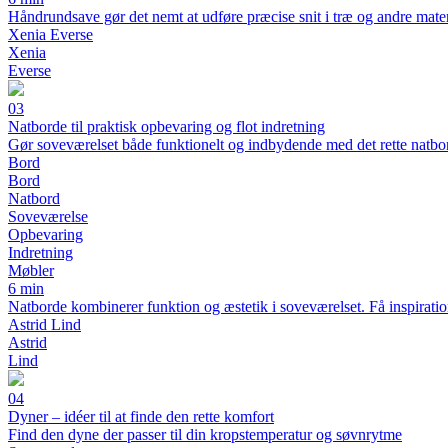
Håndrundsave gør det nemt at udføre præcise snit i træ og andre materia
Xenia Everse
Xenia
Everse
03
Natborde til praktisk opbevaring og flot indretning
Gør soveværelset både funktionelt og indbydende med det rette natbo
Bord
Bord
Natbord
Soveværelse
Opbevaring
Indretning
Møbler
6 min
Natborde kombinerer funktion og æstetik i soveværelset. Få inspiration 
Astrid Lind
Astrid
Lind
04
Dyner – idéer til at finde den rette komfort
Find den dyne der passer til din kropstemperatur og søvnrytme