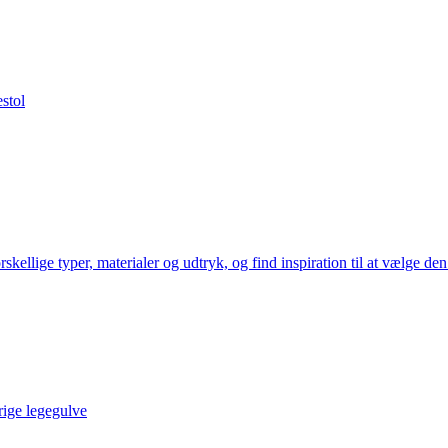
stol
ellige typer, materialer og udtryk, og find inspiration til at vælge den l
rige legegulve