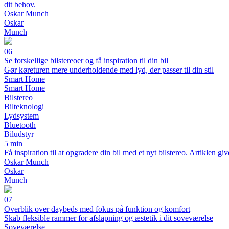
dit behov.
Oskar Munch
Oskar
Munch
06
Se forskellige bilstereoer og få inspiration til din bil
Gør køreturen mere underholdende med lyd, der passer til din stil
Smart Home
Smart Home
Bilstereo
Bilteknologi
Lydsystem
Bluetooth
Biludstyr
5 min
Få inspiration til at opgradere din bil med et nyt bilstereo. Artiklen gi
Oskar Munch
Oskar
Munch
07
Overblik over daybeds med fokus på funktion og komfort
Skab fleksible rammer for afslapning og æstetik i dit soveværelse
Soveværelse