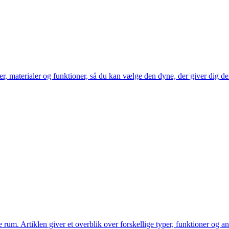
er, materialer og funktioner, så du kan vælge den dyne, der giver dig de
 rum. Artiklen giver et overblik over forskellige typer, funktioner og a