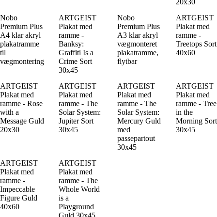
20x30
Nobo
ARTGEIST
Nobo
ARTGEIST
Premium Plus
Plakat med
Premium Plus
Plakat med
A4 klar akryl
ramme -
A3 klar akryl
ramme -
plakatramme
Banksy:
vægmonteret
Treetops Sort
til
Graffiti Is a
plakatramme,
40x60
vægmontering
Crime Sort
flytbar
30x45
ARTGEIST
ARTGEIST
ARTGEIST
ARTGEIST
Plakat med
Plakat med
Plakat med
Plakat med
ramme - Rose
ramme - The
ramme - The
ramme - Tree
with a
Solar System:
Solar System:
in the
Message Guld
Jupiter Sort
Mercury Guld
Morning Sort
20x30
30x45
med
30x45
passepartout
30x45
ARTGEIST
ARTGEIST
Plakat med
Plakat med
ramme -
ramme - The
Impeccable
Whole World
Figure Guld
is a
40x60
Playground
Guld 30x45