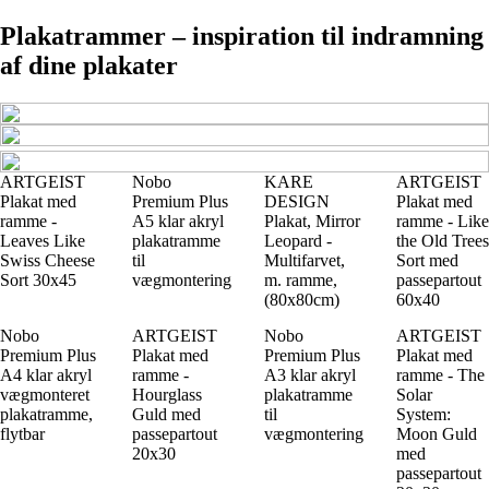
Plakatrammer – inspiration til indramning
af dine plakater
ARTGEIST
Nobo
KARE
ARTGEIST
Plakat med
Premium Plus
DESIGN
Plakat med
ramme -
A5 klar akryl
Plakat, Mirror
ramme - Like
Leaves Like
plakatramme
Leopard -
the Old Trees
Swiss Cheese
til
Multifarvet,
Sort med
Sort 30x45
vægmontering
m. ramme,
passepartout
(80x80cm)
60x40
Nobo
ARTGEIST
Nobo
ARTGEIST
Premium Plus
Plakat med
Premium Plus
Plakat med
A4 klar akryl
ramme -
A3 klar akryl
ramme - The
vægmonteret
Hourglass
plakatramme
Solar
plakatramme,
Guld med
til
System:
flytbar
passepartout
vægmontering
Moon Guld
20x30
med
passepartout