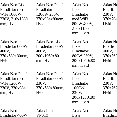
Adax Neo Liste
Adax Neo Panel
Adax Neo
Adax Ne
Elradiator med
Elradiator
Liste
Elradia
WiFi 1000W
1200W 230V,
Elradiator
230V,
230V, 210x1380
370x934x80mm,
med WiFi
370x70
mm, Hvid
Hvid
800W 400V,
Hvid
210x1186
mm, Hvid
Adax Neo Panel
Adax Neo Liste
Adax Neo
Adax Ne
Elradiator 600W
Elradiator 800W
Liste
Elradia
400V,
400V,
Elradiator
400V,
370x589x80mm,
200x1050x80
800W 230V,
370x76
Hvid
mm, Hvid
200x1050x80
Hvid
mm, Hvid
Adax Neo Panel
Adax Neo Panel
Adax Neo
Adax Ne
Elradiator med
Elradiator 600W
Liste
Elradia
WiFi 1200W
230V,
Elradiator
230V,
230V, 330x984
370x589x80mm,
1000W
370x76
mm, Hvid
Hvid
230V,
Hvid
200x1280x80
mm, Hvid
Adax Neo Panel
Adax Panel
Adax Neo
Adax Ne
Elradiator 400W
VPS10
Liste
Elradia