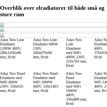
Overblik over elradiatorer til både små og
store rum
Adax Neo Liste
Adax Neo Liste
Adax Neo
Adax Ne
Elradiator
Elradiator 600W
Liste
Elradia
1200W 400V,
230V,
Elradiator
400V,
200x1450x80
200x870x80
med WiFi
370x93
mm, Hvid
mm, Hvid
400W 230V,
Hvid
210x783 mm,
Hvid
Adax Neo Panel
Adax Neo Panel
Adax Neo
Adax Ne
Elradiator med
Elradiator med
Panel
Elradiat
WiFi 600W
WiFi 2000W
Elradiator
WiFi 1
230V, 330x635
400V, 330x1403
med WiFi
400V, 2
mm, Hvid
mm, Hvid
1000W
mm, Hv
400V,
330x809 mm,
Hvid