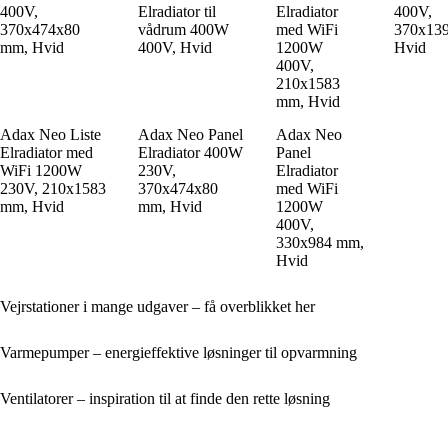
400V,
Elradiator til
Elradiator
400V,
370x474x80
vådrum 400W
med WiFi
370x13
mm, Hvid
400V, Hvid
1200W
Hvid
400V,
210x1583
mm, Hvid
Adax Neo Liste
Adax Neo Panel
Adax Neo
Elradiator med
Elradiator 400W
Panel
WiFi 1200W
230V,
Elradiator
230V, 210x1583
370x474x80
med WiFi
mm, Hvid
mm, Hvid
1200W
400V,
330x984 mm,
Hvid
Vejrstationer i mange udgaver – få overblikket her
Varmepumper – energieffektive løsninger til opvarmning
Ventilatorer – inspiration til at finde den rette løsning