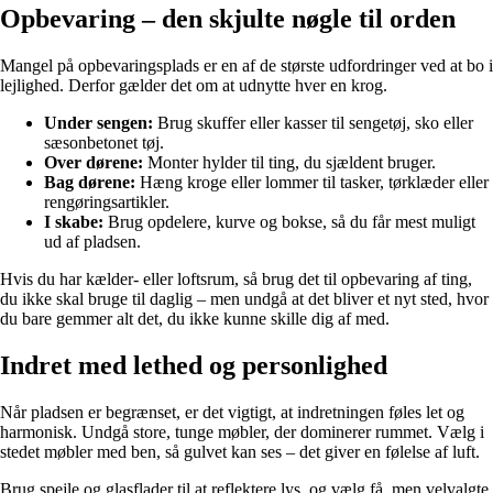
Opbevaring – den skjulte nøgle til orden
Mangel på opbevaringsplads er en af de største udfordringer ved at bo i
lejlighed. Derfor gælder det om at udnytte hver en krog.
Under sengen:
Brug skuffer eller kasser til sengetøj, sko eller
sæsonbetonet tøj.
Over dørene:
Monter hylder til ting, du sjældent bruger.
Bag dørene:
Hæng kroge eller lommer til tasker, tørklæder eller
rengøringsartikler.
I skabe:
Brug opdelere, kurve og bokse, så du får mest muligt
ud af pladsen.
Hvis du har kælder- eller loftsrum, så brug det til opbevaring af ting,
du ikke skal bruge til daglig – men undgå at det bliver et nyt sted, hvor
du bare gemmer alt det, du ikke kunne skille dig af med.
Indret med lethed og personlighed
Når pladsen er begrænset, er det vigtigt, at indretningen føles let og
harmonisk. Undgå store, tunge møbler, der dominerer rummet. Vælg i
stedet møbler med ben, så gulvet kan ses – det giver en følelse af luft.
Brug spejle og glasflader til at reflektere lys, og vælg få, men velvalgte