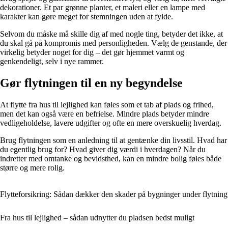
dekorationer. Et par grønne planter, et maleri eller en lampe med
karakter kan gøre meget for stemningen uden at fylde.
Selvom du måske må skille dig af med nogle ting, betyder det ikke, at
du skal gå på kompromis med personligheden. Vælg de genstande, der
virkelig betyder noget for dig – det gør hjemmet varmt og
genkendeligt, selv i nye rammer.
Gør flytningen til en ny begyndelse
At flytte fra hus til lejlighed kan føles som et tab af plads og frihed,
men det kan også være en befrielse. Mindre plads betyder mindre
vedligeholdelse, lavere udgifter og ofte en mere overskuelig hverdag.
Brug flytningen som en anledning til at gentænke din livsstil. Hvad har
du egentlig brug for? Hvad giver dig værdi i hverdagen? Når du
indretter med omtanke og bevidsthed, kan en mindre bolig føles både
større og mere rolig.
Flytteforsikring: Sådan dækker den skader på bygninger under flytning
Fra hus til lejlighed – sådan udnytter du pladsen bedst muligt