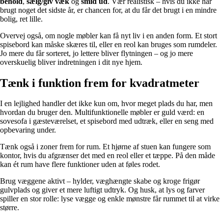
behold
,
sælg/giv væk
og
smid ud
. Vær realistisk – hvis du ikke har
brugt noget det sidste år, er chancen for, at du får det brugt i en mindre
bolig, ret lille.
Overvej også, om nogle møbler kan få nyt liv i en anden form. Et stort
spisebord kan måske skæres til, eller en reol kan bruges som rumdeler.
Jo mere du får sorteret, jo lettere bliver flytningen – og jo mere
overskuelig bliver indretningen i dit nye hjem.
Tænk i funktion frem for kvadratmeter
I en lejlighed handler det ikke kun om, hvor meget plads du har, men
hvordan du bruger den. Multifunktionelle møbler er guld værd: en
sovesofa i gæsteværelset, et spisebord med udtræk, eller en seng med
opbevaring under.
Tænk også i zoner frem for rum. Et hjørne af stuen kan fungere som
kontor, hvis du afgrænser det med en reol eller et tæppe. På den måde
kan ét rum have flere funktioner uden at føles rodet.
Brug væggene aktivt – hylder, væghængte skabe og kroge frigør
gulvplads og giver et mere luftigt udtryk. Og husk, at lys og farver
spiller en stor rolle: lyse vægge og enkle mønstre får rummet til at virke
større.