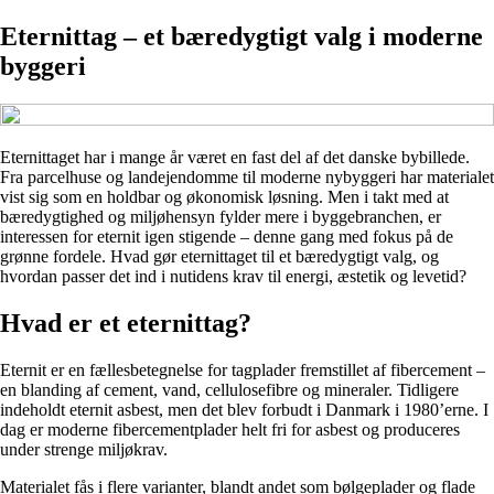
Eternittag – et bæredygtigt valg i moderne
byggeri
Eternittaget har i mange år været en fast del af det danske bybillede.
Fra parcelhuse og landejendomme til moderne nybyggeri har materialet
vist sig som en holdbar og økonomisk løsning. Men i takt med at
bæredygtighed og miljøhensyn fylder mere i byggebranchen, er
interessen for eternit igen stigende – denne gang med fokus på de
grønne fordele. Hvad gør eternittaget til et bæredygtigt valg, og
hvordan passer det ind i nutidens krav til energi, æstetik og levetid?
Hvad er et eternittag?
Eternit er en fællesbetegnelse for tagplader fremstillet af fibercement –
en blanding af cement, vand, cellulosefibre og mineraler. Tidligere
indeholdt eternit asbest, men det blev forbudt i Danmark i 1980’erne. I
dag er moderne fibercementplader helt fri for asbest og produceres
under strenge miljøkrav.
Materialet fås i flere varianter, blandt andet som bølgeplader og flade