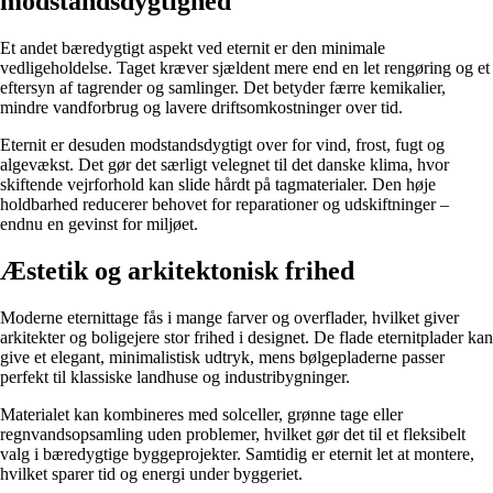
modstandsdygtighed
Et andet bæredygtigt aspekt ved eternit er den minimale
vedligeholdelse. Taget kræver sjældent mere end en let rengøring og et
eftersyn af tagrender og samlinger. Det betyder færre kemikalier,
mindre vandforbrug og lavere driftsomkostninger over tid.
Eternit er desuden modstandsdygtigt over for vind, frost, fugt og
algevækst. Det gør det særligt velegnet til det danske klima, hvor
skiftende vejrforhold kan slide hårdt på tagmaterialer. Den høje
holdbarhed reducerer behovet for reparationer og udskiftninger –
endnu en gevinst for miljøet.
Æstetik og arkitektonisk frihed
Moderne eternittage fås i mange farver og overflader, hvilket giver
arkitekter og boligejere stor frihed i designet. De flade eternitplader kan
give et elegant, minimalistisk udtryk, mens bølgepladerne passer
perfekt til klassiske landhuse og industribygninger.
Materialet kan kombineres med solceller, grønne tage eller
regnvandsopsamling uden problemer, hvilket gør det til et fleksibelt
valg i bæredygtige byggeprojekter. Samtidig er eternit let at montere,
hvilket sparer tid og energi under byggeriet.