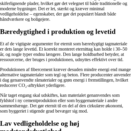
skiferlignende plader, hvilket gør det velegnet til både traditionelle og
moderne bygninger. Det er let, stærkt og kræver minimal
vedligeholdelse – egenskaber, der gør det populært blandt både
håndværkere og boligejere.
Bæredygtighed i produktion og levetid
Et af de vigtigste argumenter for eternit som bæredygtigt tagmateriale
er dets lange levetid. Et korrekt monteret eternittag kan holde i 30–50
år, og nogle typer endnu længere. Den lange holdbarhed betyder, at
ressourcerne, der bruges i produktionen, udnyttes effektivt over tid.
Produktionen af fibercement kræver desuden mindre energi end mange
alternative tagmaterialer som tegl og beton. Flere producenter anvender
i dag genanvendte råmaterialer og grøn energi i fremstillingen, hvilket
reducerer CO₂-aftrykket yderligere.
Når taget engang skal udskiftes, kan materialet genanvendes som
fyldstof i ny cementproduktion eller som byggemateriale i andre
sammenhænge. Det gør eternit til en del af den cirkulære økonomi,
som byggeriet i stigende grad bevæger sig mod.
Lav vedligeholdelse og høj