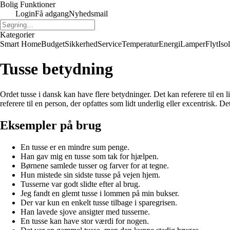
Bolig Funktioner
Login
Få adgang
Nyhedsmail
Kategorier
Smart Home
Budget
Sikkerhed
Service
Temperatur
Energi
Lamper
Flyt
Iso
Tusse betydning
Ordet tusse i dansk kan have flere betydninger. Det kan referere til en 
referere til en person, der opfattes som lidt underlig eller excentrisk.
Eksempler på brug
En tusse er en mindre sum penge.
Han gav mig en tusse som tak for hjælpen.
Børnene samlede tusser og farver for at tegne.
Hun mistede sin sidste tusse på vejen hjem.
Tusserne var godt slidte efter al brug.
Jeg fandt en glemt tusse i lommen på min bukser.
Der var kun en enkelt tusse tilbage i sparegrisen.
Han lavede sjove ansigter med tusserne.
En tusse kan have stor værdi for nogen.