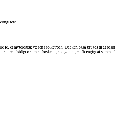
lering
Bord
lille fe, et mytologisk væsen i folketroen. Det kan også bruges til at be
 Det er et ret alsidigt ord med forskellige betydninger afhængigt af samm