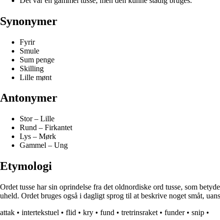
Det var en gammel tusse, men den kunne stadig bruges.
Synonymer
Fyrir
Smule
Sum penge
Skilling
Lille mønt
Antonymer
Stor – Lille
Rund – Firkantet
Lys – Mørk
Gammel – Ung
Etymologi
Ordet tusse har sin oprindelse fra det oldnordiske ord tusse, som betyder
uheld. Ordet bruges også i dagligt sprog til at beskrive noget småt, uans
attak
•
intertekstuel
•
flid
•
kry
•
fund
•
tretrinsraket
•
funder
•
snip
•