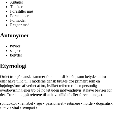
Antager
Tænker
Forestiller mig
Fornemmer
Formoder
Regner med
Antonymer
tvivler
skejter
betyder
Etymologi
Ordet tror på dansk stammer fra oldnordisk trúa, som betyder at tro
eller have tillid til. I moderne dansk bruges tror primært som en
bøjningsform af verbet at tro, hvilket refererer til en personlig
overbevisning eller tro på noget uden nødvendigvis at have beviser for
det. Tror kan også referere til at have tillid til eller forvente noget.
spindoktor
•
rentabel
•
sgu
•
passioneret
•
estimere
•
horde
•
dogmatisk
•
trav
•
vital
•
sympati
•