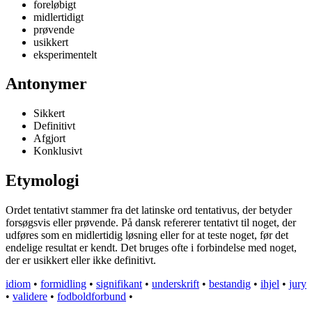
foreløbigt
midlertidigt
prøvende
usikkert
eksperimentelt
Antonymer
Sikkert
Definitivt
Afgjort
Konklusivt
Etymologi
Ordet tentativt stammer fra det latinske ord tentativus, der betyder
forsøgsvis eller prøvende. På dansk refererer tentativt til noget, der
udføres som en midlertidig løsning eller for at teste noget, før det
endelige resultat er kendt. Det bruges ofte i forbindelse med noget,
der er usikkert eller ikke definitivt.
idiom
•
formidling
•
signifikant
•
underskrift
•
bestandig
•
ihjel
•
jury
•
validere
•
fodboldforbund
•