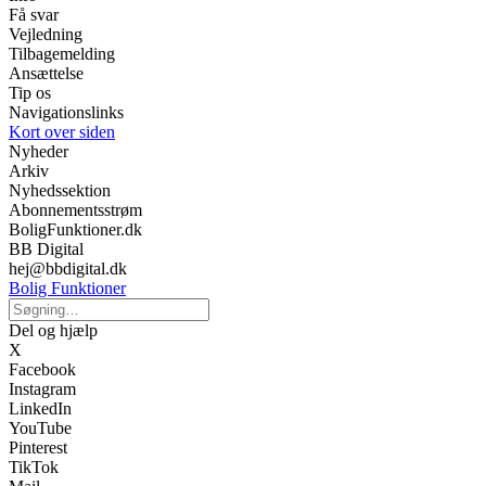
Få svar
Vejledning
Tilbagemelding
Ansættelse
Tip os
Navigationslinks
Kort over siden
Nyheder
Arkiv
Nyhedssektion
Abonnementsstrøm
BoligFunktioner.dk
BB Digital
hej@bbdigital.dk
Bolig Funktioner
Del og hjælp
X
Facebook
Instagram
LinkedIn
YouTube
Pinterest
TikTok