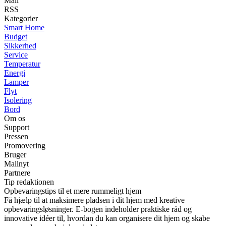
Mail
RSS
Kategorier
Smart Home
Budget
Sikkerhed
Service
Temperatur
Energi
Lamper
Flyt
Isolering
Bord
Om os
Support
Pressen
Promovering
Bruger
Mailnyt
Partnere
Tip redaktionen
Opbevaringstips til et mere rummeligt hjem
Få hjælp til at maksimere pladsen i dit hjem med kreative
opbevaringsløsninger. E-bogen indeholder praktiske råd og
innovative idéer til, hvordan du kan organisere dit hjem og skabe