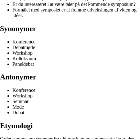
Er du interesseret i at være taler på det kommende symposium?
Formålet med symposiet er at fremme udvekslingen af viden og
idéer.
Synonymer
Konference
Debatmøde
Workshop
Kollokvium
Paneldebat
Antonymer
Konference
Workshop
Seminar
Møde
Debat
Etymologi
Ordet symposium stammer fra oldgræsk og er sammensat af syn, der