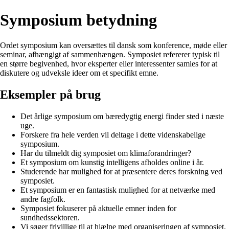
Symposium betydning
Ordet symposium kan oversættes til dansk som konference, møde eller
seminar, afhængigt af sammenhængen. Symposiet refererer typisk til
en større begivenhed, hvor eksperter eller interessenter samles for at
diskutere og udveksle ideer om et specifikt emne.
Eksempler på brug
Det årlige symposium om bæredygtig energi finder sted i næste
uge.
Forskere fra hele verden vil deltage i dette videnskabelige
symposium.
Har du tilmeldt dig symposiet om klimaforandringer?
Et symposium om kunstig intelligens afholdes online i år.
Studerende har mulighed for at præsentere deres forskning ved
symposiet.
Et symposium er en fantastisk mulighed for at netværke med
andre fagfolk.
Symposiet fokuserer på aktuelle emner inden for
sundhedssektoren.
Vi søger frivillige til at hjælpe med organiseringen af symposiet.