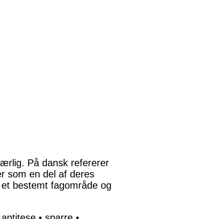
særlig. På dansk refererer
er som en del af deres
r et bestemt fagområde og
•
antitese
•
sparre
•