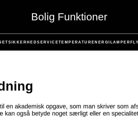
Bolig Funktioner
GET
SIKKERHED
SERVICE
TEMPERATUR
ENERGI
LAMPER
FL
ydning
k til en akademisk opgave, som man skriver som afs
e kan også betyde noget særligt eller en specialite