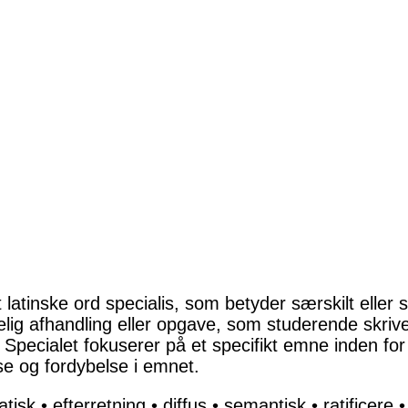
latinske ord specialis, som betyder særskilt eller 
belig afhandling eller opgave, som studerende skriv
Specialet fokuserer på et specifikt emne inden fo
e og fordybelse i emnet.
atisk
•
efterretning
•
diffus
•
semantisk
•
ratificere