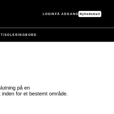
LOGIN
FÅ ADGANG
Nyhedsmail
YT
ISOLERING
BORD
lutning på en
t inden for et bestemt område.