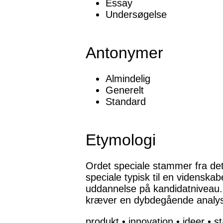
Essay
Undersøgelse
Antonymer
Almindelig
Generelt
Standard
Etymologi
Ordet speciale stammer fra det 
speciale typisk til en videnska
uddannelse på kandidatniveau. 
kræver en dybdegående analys
produkt
•
innovation
•
ideer
•
st