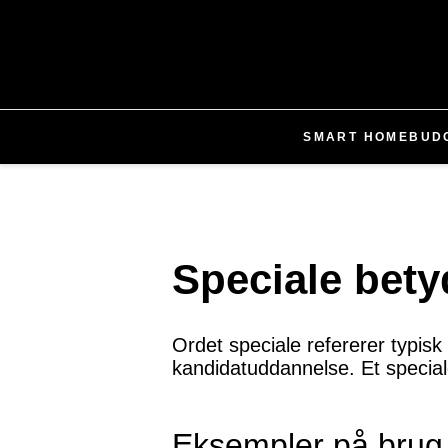
SMART HOME
BUD
Speciale bet
Ordet speciale refererer typis
kandidatuddannelse. Et special
Eksempler på brug