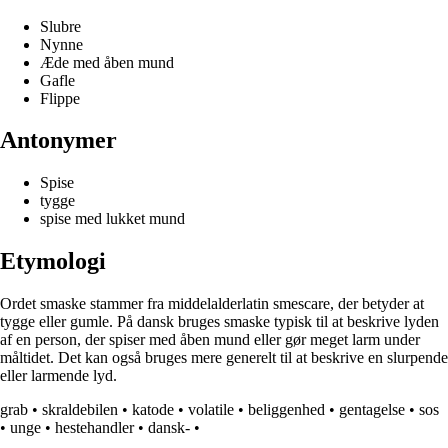
Slubre
Nynne
Æde med åben mund
Gafle
Flippe
Antonymer
Spise
tygge
spise med lukket mund
Etymologi
Ordet smaske stammer fra middelalderlatin smescare, der betyder at
tygge eller gumle. På dansk bruges smaske typisk til at beskrive lyden
af en person, der spiser med åben mund eller gør meget larm under
måltidet. Det kan også bruges mere generelt til at beskrive en slurpende
eller larmende lyd.
grab
•
skraldebilen
•
katode
•
volatile
•
beliggenhed
•
gentagelse
•
sos
•
unge
•
hestehandler
•
dansk-
•