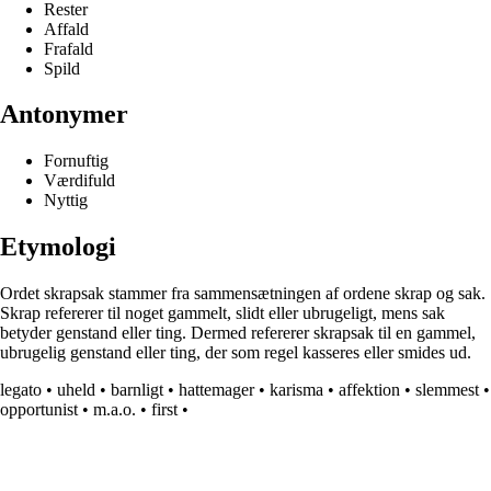
Rester
Affald
Frafald
Spild
Antonymer
Fornuftig
Værdifuld
Nyttig
Etymologi
Ordet skrapsak stammer fra sammensætningen af ordene skrap og sak.
Skrap refererer til noget gammelt, slidt eller ubrugeligt, mens sak
betyder genstand eller ting. Dermed refererer skrapsak til en gammel,
ubrugelig genstand eller ting, der som regel kasseres eller smides ud.
legato
•
uheld
•
barnligt
•
hattemager
•
karisma
•
affektion
•
slemmest
•
opportunist
•
m.a.o.
•
first
•