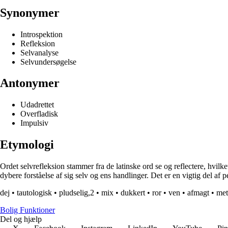
Synonymer
Introspektion
Refleksion
Selvanalyse
Selvundersøgelse
Antonymer
Udadrettet
Overfladisk
Impulsiv
Etymologi
Ordet selvrefleksion stammer fra de latinske ord se og reflectere, hvilk
dybere forståelse af sig selv og ens handlinger. Det er en vigtig del af 
dej
•
tautologisk
•
pludselig,2
•
mix
•
dukkert
•
ror
•
ven
•
afmagt
•
met
Bolig Funktioner
Del og hjælp