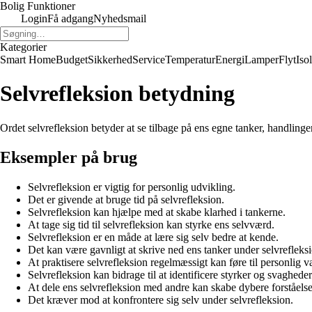
Bolig Funktioner
Login
Få adgang
Nyhedsmail
Kategorier
Smart Home
Budget
Sikkerhed
Service
Temperatur
Energi
Lamper
Flyt
Iso
Selvrefleksion betydning
Ordet selvrefleksion betyder at se tilbage på ens egne tanker, handlinger
Eksempler på brug
Selvrefleksion er vigtig for personlig udvikling.
Det er givende at bruge tid på selvrefleksion.
Selvrefleksion kan hjælpe med at skabe klarhed i tankerne.
At tage sig tid til selvrefleksion kan styrke ens selvværd.
Selvrefleksion er en måde at lære sig selv bedre at kende.
Det kan være gavnligt at skrive ned ens tanker under selvrefleks
At praktisere selvrefleksion regelmæssigt kan føre til personlig v
Selvrefleksion kan bidrage til at identificere styrker og svagheder
At dele ens selvrefleksion med andre kan skabe dybere forståelse
Det kræver mod at konfrontere sig selv under selvrefleksion.