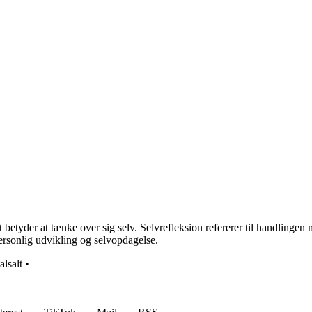
et betyder at tænke over sig selv. Selvrefleksion refererer til handlinge
personlig udvikling og selvopdagelse.
alsalt
•