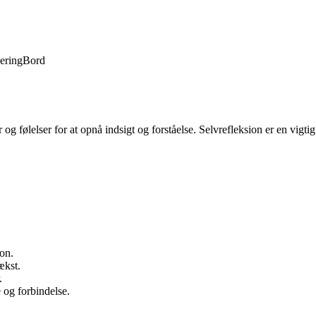
lering
Bord
 og følelser for at opnå indsigt og forståelse. Selvrefleksion er en vigt
ion.
ækst.
.
 og forbindelse.