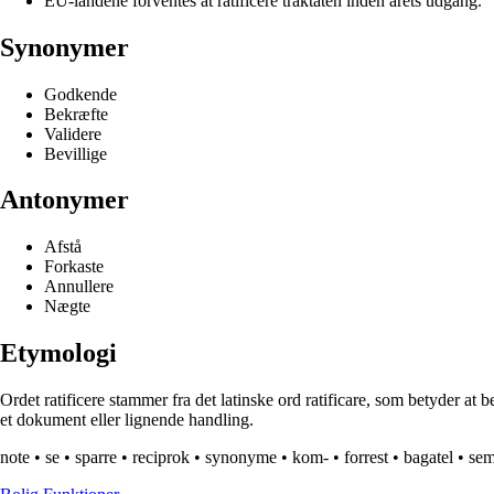
EU-landene forventes at ratificere traktaten inden årets udgang.
Synonymer
Godkende
Bekræfte
Validere
Bevillige
Antonymer
Afstå
Forkaste
Annullere
Nægte
Etymologi
Ordet ratificere stammer fra det latinske ord ratificare, som betyder at 
et dokument eller lignende handling.
note
•
se
•
sparre
•
reciprok
•
synonyme
•
kom-
•
forrest
•
bagatel
•
sem