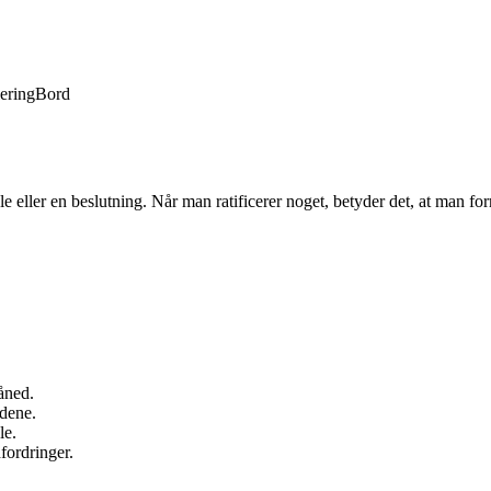
lering
Bord
e eller en beslutning. Når man ratificerer noget, betyder det, at man form
måned.
ndene.
le.
dfordringer.