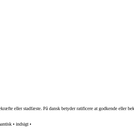
bekræfte eller stadfæste. På dansk betyder ratificere at godkende eller be
antisk
•
indsigt
•