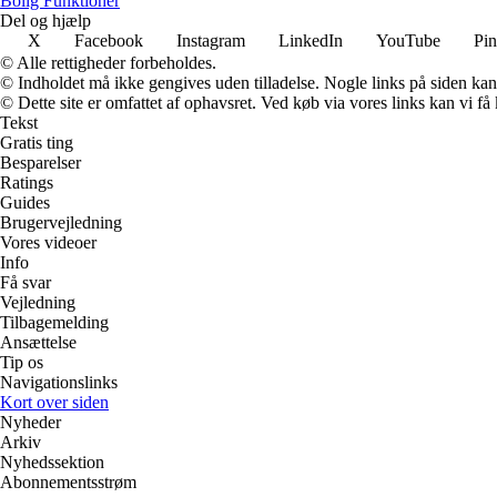
Bolig Funktioner
Del og hjælp
X
Facebook
Instagram
LinkedIn
YouTube
Pin
© Alle rettigheder forbeholdes.
© Indholdet må ikke gengives uden tilladelse. Nogle links på siden ka
© Dette site er omfattet af ophavsret. Ved køb via vores links kan vi 
Tekst
Gratis ting
Besparelser
Ratings
Guides
Brugervejledning
Vores videoer
Info
Få svar
Vejledning
Tilbagemelding
Ansættelse
Tip os
Navigationslinks
Kort over siden
Nyheder
Arkiv
Nyhedssektion
Abonnementsstrøm