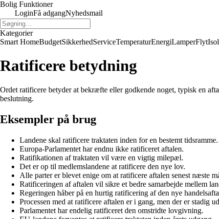
Bolig Funktioner
Login
Få adgang
Nyhedsmail
Kategorier
Smart Home
Budget
Sikkerhed
Service
Temperatur
Energi
Lamper
Flyt
Iso
Ratificere betydning
Ordet ratificere betyder at bekræfte eller godkende noget, typisk en aftal
beslutning.
Eksempler på brug
Landene skal ratificere traktaten inden for en bestemt tidsramme.
Europa-Parlamentet har endnu ikke ratificeret aftalen.
Ratifikationen af traktaten vil være en vigtig milepæl.
Det er op til medlemslandene at ratificere den nye lov.
Alle parter er blevet enige om at ratificere aftalen senest næste 
Ratificeringen af aftalen vil sikre et bedre samarbejde mellem la
Regeringen håber på en hurtig ratificering af den nye handelsafta
Processen med at ratificere aftalen er i gang, men der er stadig u
Parlamentet har endelig ratificeret den omstridte lovgivning.