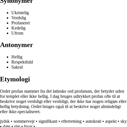
Synonymer
Ukristelig
Verdslig
Profaneret
Kedelig
Ufrom
Antonymer
Hellig
Respektfuld
Sakral
Etymologi
Ordet profan stammer fra det latinske ord profanum, der betyder uden
for templet eller ikke hellig. I dag bruges udtrykket profan ofte til at
beskrive noget verdsligt eller verdsligt, der ikke har nogen religiøs eller
hellig betydning. Ordet bruges også til at beskrive noget almindeligt
eller ikke-specialiseret.
jydsk
•
sommervejr
•
signifikant
•
efterretning
•
autokrati
•
aspekt
•
sky
•
date
•
rim
•
hvor
•