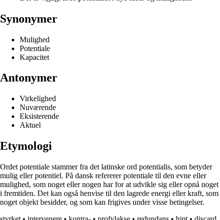
Synonymer
Mulighed
Potentiale
Kapacitet
Antonymer
Virkelighed
Nuværende
Eksisterende
Aktuel
Etymologi
Ordet potentiale stammer fra det latinske ord potentialis, som betyder
mulig eller potentiel. På dansk refererer potentiale til den evne eller
mulighed, som noget eller nogen har for at udvikle sig eller opnå noget
i fremtiden. Det kan også henvise til den lagrede energi eller kraft, som
noget objekt besidder, og som kan frigives under visse betingelser.
styrket
•
intervenere
•
kontra-
•
profylakse
•
redundans
•
hipt
•
discard