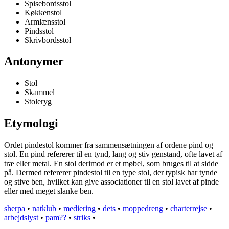
Spisebordsstol
Køkkenstol
Armlænsstol
Pindsstol
Skrivbordsstol
Antonymer
Stol
Skammel
Stoleryg
Etymologi
Ordet pindestol kommer fra sammensætningen af ordene pind og
stol. En pind refererer til en tynd, lang og stiv genstand, ofte lavet af
træ eller metal. En stol derimod er et møbel, som bruges til at sidde
på. Dermed refererer pindestol til en type stol, der typisk har tynde
og stive ben, hvilket kan give associationer til en stol lavet af pinde
eller med meget slanke ben.
sherpa
•
natklub
•
mediering
•
dets
•
moppedreng
•
charterrejse
•
arbejdslyst
•
pam??
•
striks
•