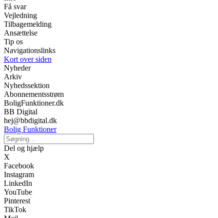
Få svar
Vejledning
Tilbagemelding
Ansættelse
Tip os
Navigationslinks
Kort over siden
Nyheder
Arkiv
Nyhedssektion
Abonnementsstrøm
BoligFunktioner.dk
BB Digital
hej@bbdigital.dk
Bolig Funktioner
Del og hjælp
X
Facebook
Instagram
LinkedIn
YouTube
Pinterest
TikTok