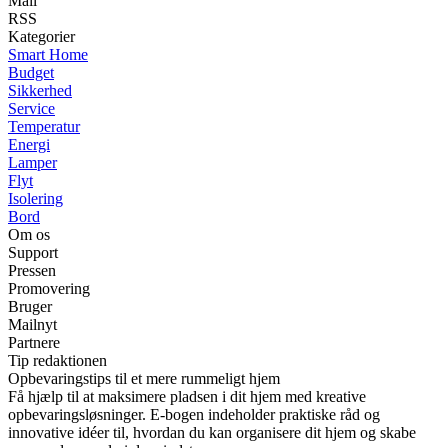
Mail
RSS
Kategorier
Smart Home
Budget
Sikkerhed
Service
Temperatur
Energi
Lamper
Flyt
Isolering
Bord
Om os
Support
Pressen
Promovering
Bruger
Mailnyt
Partnere
Tip redaktionen
Opbevaringstips til et mere rummeligt hjem
Få hjælp til at maksimere pladsen i dit hjem med kreative
opbevaringsløsninger. E-bogen indeholder praktiske råd og
innovative idéer til, hvordan du kan organisere dit hjem og skabe