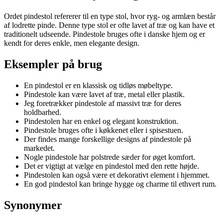
Ordet pindestol refererer til en type stol, hvor ryg- og armlæn består
af lodrette pinde. Denne type stol er ofte lavet af træ og kan have et
traditionelt udseende. Pindestole bruges ofte i danske hjem og er
kendt for deres enkle, men elegante design.
Eksempler på brug
En pindestol er en klassisk og tidløs møbeltype.
Pindestole kan være lavet af træ, metal eller plastik.
Jeg foretrækker pindestole af massivt træ for deres
holdbarhed.
Pindestolen har en enkel og elegant konstruktion.
Pindestole bruges ofte i køkkenet eller i spisestuen.
Der findes mange forskellige designs af pindestole på
markedet.
Nogle pindestole har polstrede sæder for øget komfort.
Det er vigtigt at vælge en pindestol med den rette højde.
Pindestolen kan også være et dekorativt element i hjemmet.
En god pindestol kan bringe hygge og charme til ethvert rum.
Synonymer