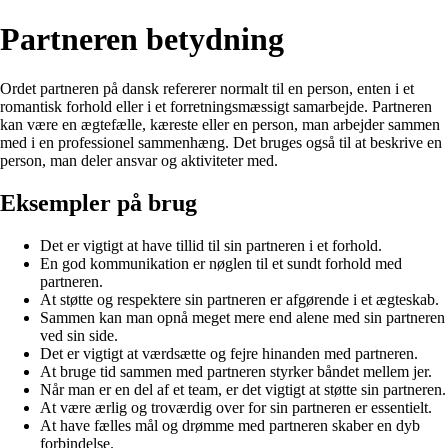
Partneren betydning
Ordet partneren på dansk refererer normalt til en person, enten i et
romantisk forhold eller i et forretningsmæssigt samarbejde. Partneren
kan være en ægtefælle, kæreste eller en person, man arbejder sammen
med i en professionel sammenhæng. Det bruges også til at beskrive en
person, man deler ansvar og aktiviteter med.
Eksempler på brug
Det er vigtigt at have tillid til sin partneren i et forhold.
En god kommunikation er nøglen til et sundt forhold med
partneren.
At støtte og respektere sin partneren er afgørende i et ægteskab.
Sammen kan man opnå meget mere end alene med sin partneren
ved sin side.
Det er vigtigt at værdsætte og fejre hinanden med partneren.
At bruge tid sammen med partneren styrker båndet mellem jer.
Når man er en del af et team, er det vigtigt at støtte sin partneren.
At være ærlig og troværdig over for sin partneren er essentielt.
At have fælles mål og drømme med partneren skaber en dyb
forbindelse.