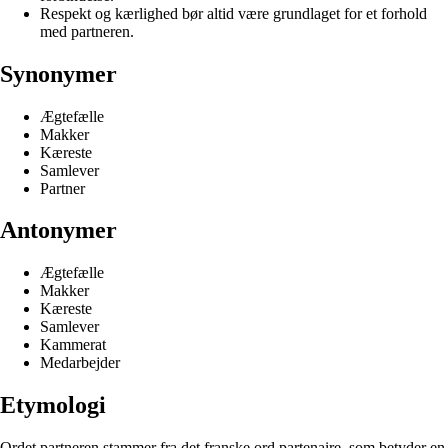
Respekt og kærlighed bør altid være grundlaget for et forhold
med partneren.
Synonymer
Ægtefælle
Makker
Kæreste
Samlever
Partner
Antonymer
Ægtefælle
Makker
Kæreste
Samlever
Kammerat
Medarbejder
Etymologi
Ordet partneren stammer fra det franske ord partenaire, som betyder en