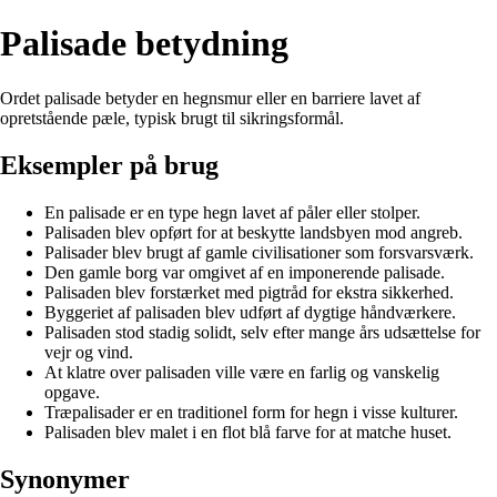
Palisade betydning
Ordet palisade betyder en hegnsmur eller en barriere lavet af
opretstående pæle, typisk brugt til sikringsformål.
Eksempler på brug
En palisade er en type hegn lavet af påler eller stolper.
Palisaden blev opført for at beskytte landsbyen mod angreb.
Palisader blev brugt af gamle civilisationer som forsvarsværk.
Den gamle borg var omgivet af en imponerende palisade.
Palisaden blev forstærket med pigtråd for ekstra sikkerhed.
Byggeriet af palisaden blev udført af dygtige håndværkere.
Palisaden stod stadig solidt, selv efter mange års udsættelse for
vejr og vind.
At klatre over palisaden ville være en farlig og vanskelig
opgave.
Træpalisader er en traditionel form for hegn i visse kulturer.
Palisaden blev malet i en flot blå farve for at matche huset.
Synonymer