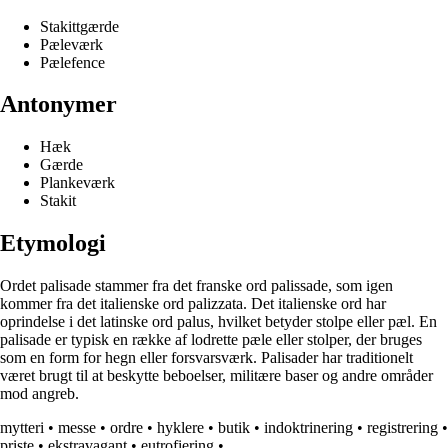
Stakittgærde
Pæleværk
Pælefence
Antonymer
Hæk
Gærde
Plankeværk
Stakit
Etymologi
Ordet palisade stammer fra det franske ord palissade, som igen
kommer fra det italienske ord palizzata. Det italienske ord har
oprindelse i det latinske ord palus, hvilket betyder stolpe eller pæl. En
palisade er typisk en række af lodrette pæle eller stolper, der bruges
som en form for hegn eller forsvarsværk. Palisader har traditionelt
været brugt til at beskytte beboelser, militære baser og andre områder
mod angreb.
mytteri
•
messe
•
ordre
•
hyklere
•
butik
•
indoktrinering
•
registrering
•
priste
•
ekstravagant
•
eutrofiering
•