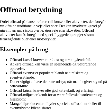
Offroad betydning
Ordet offroad på dansk refererer til kørsel eller aktiviteter, der foregår
væk fra de traditionelle veje eller stier. Det kan involvere kørsel på
ujævnt terræn, såsom bjerge, grusveje eller skovstier. Offroad-
aktiviteter kan fx foregå med specialbyggede køretøjer såsom
terrængående biler eller motorcykler.
Eksempler på brug
Offroad kørsel kræver en robust og terrængående bil.
At køre offroad kan være en spændende og udfordrende
oplevelse.
Offroad eventyr er populære blandt naturelskere og
eventyrsøgende.
Det er vigtigt at have det rette udstyr, når man begiver sig ud på
offroad-ture.
Offroad-kørsel kræver ofte god køreteknik og erfaring.
Offroad-miljøet er kendt for at være fællesskabsorienteret og
hjælpsomt.
Mange bilproducenter tilbyder specielle offroad-modeller til
eventyrlystne bilentusiaster.