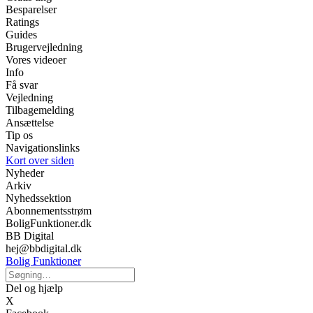
Besparelser
Ratings
Guides
Brugervejledning
Vores videoer
Info
Få svar
Vejledning
Tilbagemelding
Ansættelse
Tip os
Navigationslinks
Kort over siden
Nyheder
Arkiv
Nyhedssektion
Abonnementsstrøm
BoligFunktioner.dk
BB Digital
hej@bbdigital.dk
Bolig Funktioner
Del og hjælp
X