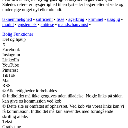
Således refererer nysgerrighed til en lyst eller begær efter at vide og
undersøge noget nyt eller ukendt.
taknemmelighed
•
sufficient
•
tisse
•
agerbrug
•
kriminel
•
usaglig
•
modul
•
epistemisk
•
antitese
•
mandschauvinist
•
Bolig Funktioner
Del og hjælp
X
Facebook
Instagram
LinkedIn
YouTube
Pinterest
TikTok
Mail
RSS
© Alle rettigheder forbeholdes.
© Indholdet må ikke gengives uden tilladelse. Nogle links på siden
kan give os kommission ved køb.
© Dette site er omfattet af ophavsret. Ved køb via vores links kan vi
få kommission. Indholdet må kun anvendes med forudgående
skriftlig aftale.
Tekst
Gratis ting