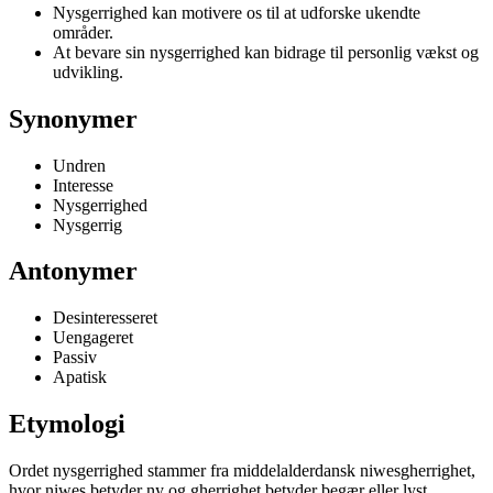
Nysgerrighed kan motivere os til at udforske ukendte
områder.
At bevare sin nysgerrighed kan bidrage til personlig vækst og
udvikling.
Synonymer
Undren
Interesse
Nysgerrighed
Nysgerrig
Antonymer
Desinteresseret
Uengageret
Passiv
Apatisk
Etymologi
Ordet nysgerrighed stammer fra middelalderdansk niwesgherrighet,
hvor niwes betyder ny og gherrighet betyder begær eller lyst.