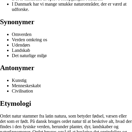
I Danmark har vi mange smukke naturområder, der er værd at
udforske.
Synonymer
Omverden
Verden omkring os
Udendørs
Landskab
Det naturlige miljø
Antonymer
Kunstig
Menneskeskabt
Civilisation
Etymologi
Ordet natur stammer fra latin natura, som betyder fødsel, væsen eller
det som er født. På dansk bruges ordet natur til at beskrive alt, hvad der
findes i den fysiske verden, herunder planter, dyr, landskaber og
naturfænomener. Ordet bruges også til at beskrive det oprindelige og