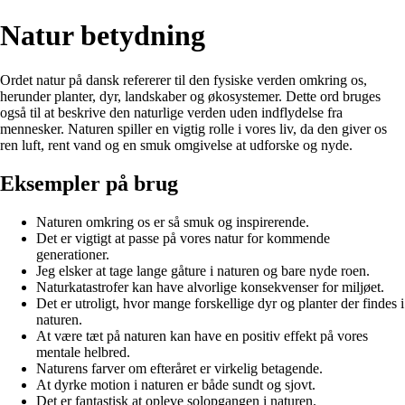
Natur betydning
Ordet natur på dansk refererer til den fysiske verden omkring os,
herunder planter, dyr, landskaber og økosystemer. Dette ord bruges
også til at beskrive den naturlige verden uden indflydelse fra
mennesker. Naturen spiller en vigtig rolle i vores liv, da den giver os
ren luft, rent vand og en smuk omgivelse at udforske og nyde.
Eksempler på brug
Naturen omkring os er så smuk og inspirerende.
Det er vigtigt at passe på vores natur for kommende
generationer.
Jeg elsker at tage lange gåture i naturen og bare nyde roen.
Naturkatastrofer kan have alvorlige konsekvenser for miljøet.
Det er utroligt, hvor mange forskellige dyr og planter der findes i
naturen.
At være tæt på naturen kan have en positiv effekt på vores
mentale helbred.
Naturens farver om efteråret er virkelig betagende.
At dyrke motion i naturen er både sundt og sjovt.
Det er fantastisk at opleve solopgangen i naturen.