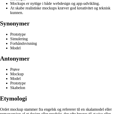
Mockups er nyttige i både webdesign og app-udvikling.
At skabe realistiske mockups kræver god kreativitet og teknisk
kunnen.
Synonymer
Prototype
Simulering
Forhåndsvisning
Model
Antonymer
Prøve
Mockup
Model
Prototype
Skabelon
Etymologi
Ordet mockup stammer fra engelsk og refererer til en skalamodel eller
prøveversion af et design eller produkt, der ofte bruges til at vise eller