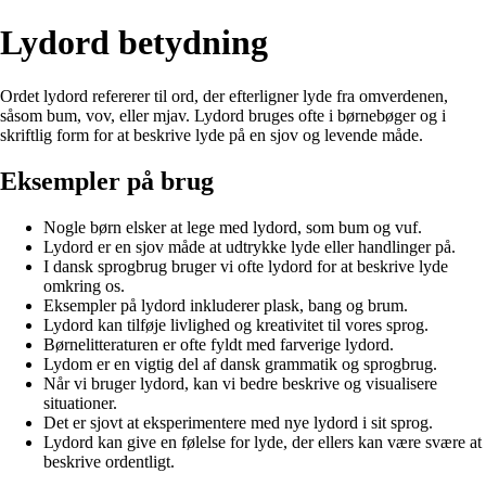
Lydord betydning
Ordet lydord refererer til ord, der efterligner lyde fra omverdenen,
såsom bum, vov, eller mjav. Lydord bruges ofte i børnebøger og i
skriftlig form for at beskrive lyde på en sjov og levende måde.
Eksempler på brug
Nogle børn elsker at lege med lydord, som bum og vuf.
Lydord er en sjov måde at udtrykke lyde eller handlinger på.
I dansk sprogbrug bruger vi ofte lydord for at beskrive lyde
omkring os.
Eksempler på lydord inkluderer plask, bang og brum.
Lydord kan tilføje livlighed og kreativitet til vores sprog.
Børnelitteraturen er ofte fyldt med farverige lydord.
Lydom er en vigtig del af dansk grammatik og sprogbrug.
Når vi bruger lydord, kan vi bedre beskrive og visualisere
situationer.
Det er sjovt at eksperimentere med nye lydord i sit sprog.
Lydord kan give en følelse for lyde, der ellers kan være svære at
beskrive ordentligt.