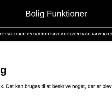
Bolig Funktioner
GET
SIKKERHED
SERVICE
TEMPERATUR
ENERGI
LAMPER
FL
ng
k. Det kan bruges til at beskrive noget, der er ble