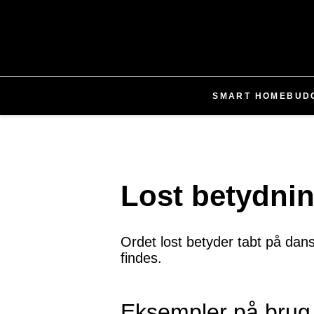
SMART HOME
BUD
Lost betydni
Ordet lost betyder tabt på dans
findes.
Eksempler på brug