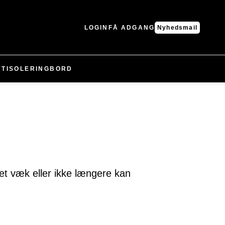
LOGIN
FÅ ADGANG
Nyhedsmail
YT
ISOLERING
BORD
vet væk eller ikke længere kan