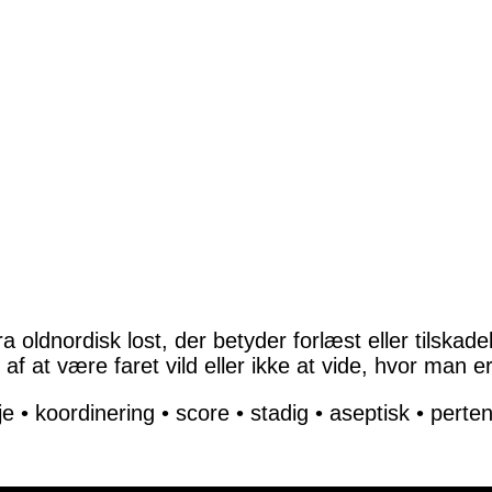
a oldnordisk lost, der betyder forlæst eller tilsk
f at være faret vild eller ikke at vide, hvor man er
je
•
koordinering
•
score
•
stadig
•
aseptisk
•
perten