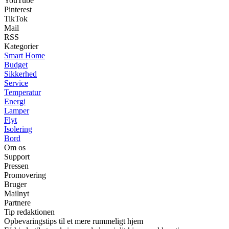
YouTube
Pinterest
TikTok
Mail
RSS
Kategorier
Smart Home
Budget
Sikkerhed
Service
Temperatur
Energi
Lamper
Flyt
Isolering
Bord
Om os
Support
Pressen
Promovering
Bruger
Mailnyt
Partnere
Tip redaktionen
Opbevaringstips til et mere rummeligt hjem