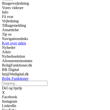
Brugervejledning
Vores videoer
Info
Få svar
Vejledning
Tilbagemelding
Ansættelse
Tip os
Navigationslinks
Kort over siden
Nyheder
Arkiv
Nyhedssektion
Abonnementsstrøm
BoligFunktioner.dk
BB Digital
hej@bbdigital.dk
Bolig Funktioner
Del og hjælp
X
Facebook
Instagram
LinkedIn