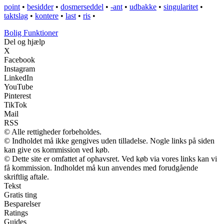
point
•
besidder
•
dosmerseddel
•
-ant
•
udbakke
•
singularitet
•
taktslag
•
kontere
•
last
•
ris
•
Bolig Funktioner
Del og hjælp
X
Facebook
Instagram
LinkedIn
YouTube
Pinterest
TikTok
Mail
RSS
© Alle rettigheder forbeholdes.
© Indholdet må ikke gengives uden tilladelse. Nogle links på siden
kan give os kommission ved køb.
© Dette site er omfattet af ophavsret. Ved køb via vores links kan vi
få kommission. Indholdet må kun anvendes med forudgående
skriftlig aftale.
Tekst
Gratis ting
Besparelser
Ratings
Guides