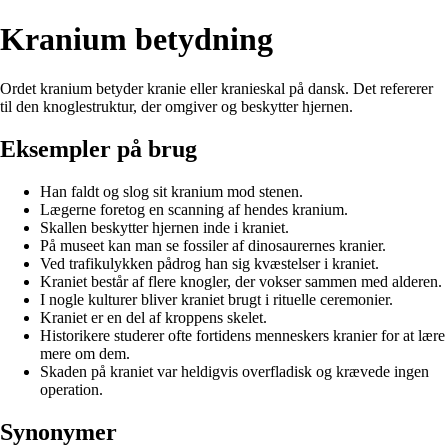
Kranium betydning
Ordet kranium betyder kranie eller kranieskal på dansk. Det refererer
til den knoglestruktur, der omgiver og beskytter hjernen.
Eksempler på brug
Han faldt og slog sit kranium mod stenen.
Lægerne foretog en scanning af hendes kranium.
Skallen beskytter hjernen inde i kraniet.
På museet kan man se fossiler af dinosaurernes kranier.
Ved trafikulykken pådrog han sig kvæstelser i kraniet.
Kraniet består af flere knogler, der vokser sammen med alderen.
I nogle kulturer bliver kraniet brugt i rituelle ceremonier.
Kraniet er en del af kroppens skelet.
Historikere studerer ofte fortidens menneskers kranier for at lære
mere om dem.
Skaden på kraniet var heldigvis overfladisk og krævede ingen
operation.
Synonymer