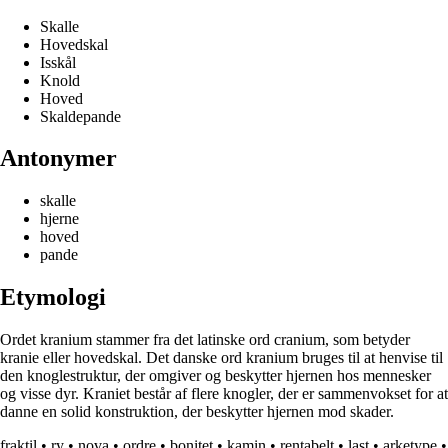
Skalle
Hovedskal
Isskål
Knold
Hoved
Skaldepande
Antonymer
skalle
hjerne
hoved
pande
Etymologi
Ordet kranium stammer fra det latinske ord cranium, som betyder
kranie eller hovedskal. Det danske ord kranium bruges til at henvise til
den knoglestruktur, der omgiver og beskytter hjernen hos mennesker
og visse dyr. Kraniet består af flere knogler, der er sammenvokset for at
danne en solid konstruktion, der beskytter hjernen mod skader.
fraktil
•
ry
•
nova
•
ordre
•
bonitet
•
kamin
•
rentabelt
•
last
•
arketype
•