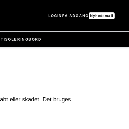
LOGIN
FÅ ADGANG
Nyhedsmail
YT
ISOLERING
BORD
abt eller skadet. Det bruges