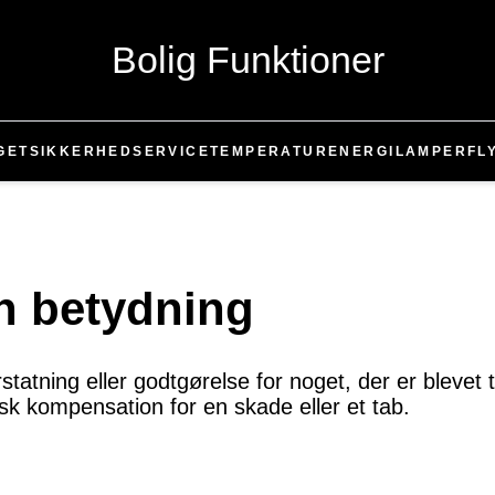
Bolig Funktioner
GET
SIKKERHED
SERVICE
TEMPERATUR
ENERGI
LAMPER
FL
 betydning
atning eller godtgørelse for noget, der er blevet t
sk kompensation for en skade eller et tab.