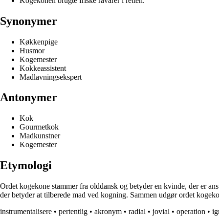
Kogekonen brugte friske råvarer i retten.
Synonymer
Køkkenpige
Husmor
Kogemester
Kokkeassistent
Madlavningsekspert
Antonymer
Kok
Gourmetkok
Madkunstner
Kogemester
Etymologi
Ordet kogekone stammer fra olddansk og betyder en kvinde, der er ansv
der betyder at tilberede mad ved kogning. Sammen udgør ordet kogekone
instrumentalisere
•
pertentlig
•
akronym
•
radial
•
jovial
•
operation
•
ig