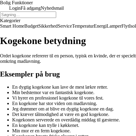
Bolig Funktioner
Login
Få adgang
Nyhedsmail
Kategorier
Smart Home
Budget
Sikkerhed
Service
Temperatur
Energi
Lamper
Flyt
Iso
Kogekone betydning
Ordet kogekone refererer til en person, typisk en kvinde, der er specielt
omkring madlavning.
Eksempler på brug
En dygtig kogekone kan lave de mest lækre retter.
Min bedstemor var en fantastisk kogekone.
Vi hyrer en professionel kogekone til vores fest.
En kogekone har stor viden om madlavning.
Jeg drømmer om at blive en dygtig kogekone en dag.
Det kræver tålmodighed at være en god kogekone.
Kogekonen serverede en overdådig middag til gæsterne.
En kogekone kan trylle i køkkenet.
Min mor er en ferm kogekone.