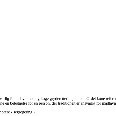
arlig for at lave mad og koge gryderetter i hjemmet. Ordet kone refer
 en betegnelse for en person, der traditionelt er ansvarlig for madlav
norere
•
segregering
•