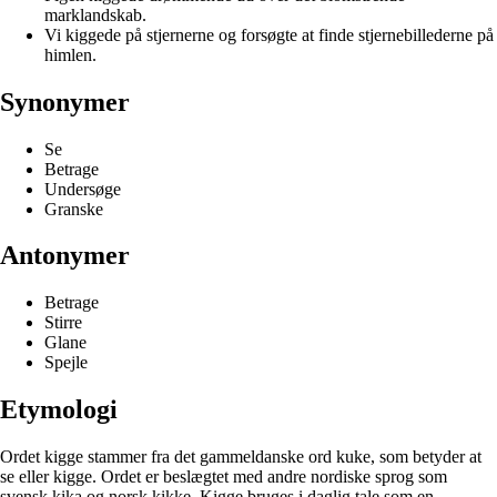
marklandskab.
Vi kiggede på stjernerne og forsøgte at finde stjernebillederne på
himlen.
Synonymer
Se
Betrage
Undersøge
Granske
Antonymer
Betrage
Stirre
Glane
Spejle
Etymologi
Ordet kigge stammer fra det gammeldanske ord kuke, som betyder at
se eller kigge. Ordet er beslægtet med andre nordiske sprog som
svensk kika og norsk kikke. Kigge bruges i daglig tale som en