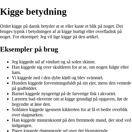
Kigge betydning
Ordet kigge på dansk betyder at se eller kaste et blik på noget. Det
bruges typisk i betydningen af at kigge hurtigt eller overfladisk på
noget. For eksempel: Jeg vil lige kigge på den artikel.
Eksempler på brug
Jeg kiggede ud af vinduet og så solen skinne.
Han kiggede sig over skulderen for at se, om nogen fulgte efter
ham.
Vi kiggede ned i den dybe kløft og blev svimmel.
Hunden kiggede forventningsfuldt på sin ejer, mens den ventede
på godbidder.
Barnet kiggede nysgerrigt på de farverige fisk i akvariet.
Læreren bad eleverne om at kigge grundigt på opgaven, før de
begyndte at løse den.
Soldaten kiggede igennem kikkerten for at få et bedre overblik
over slagmarken.
Han kiggede mistænksomt på den fremmede mand, der stod ved
indgangen.
Pigen kiggede drømmende ud over det blomstrende