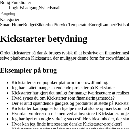
Bolig Funktioner
Login
Få adgang
Nyhedsmail
Kategorier
Smart Home
Budget
Sikkerhed
Service
Temperatur
Energi
Lamper
Flyt
Iso
Kickstarter betydning
Ordet kickstarter på dansk bruges typisk til at beskrive en finansierings
selve platformen Kickstarter, der muliggør denne form for crowdfundin
Eksempler på brug
Kickstarter er en populær platform for crowdfunding.
Jeg har støttet mange spændende projekter på Kickstarter.
Kickstarter har gjort det muligt for mange iværksættere at realiser
Hvad synes du om Kickstarter som finansieringsmetode?
Der er altid spændende gadgets og produkter at støtte på Kickstar
Kickstarter-kampagner kan hjælpe med at skabe opmærksomhed 
Hvordan vurderer du risikoen ved at investere i Kickstarter-proje
Jeg har hørt om nogle virkelig succesfulde virksomheder, der star
Hvor kan jeg finde interessante danske Kickstarter-projekter?