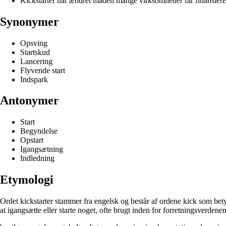
Kickstarter har ændret måden mange virksomheder får finansieret
Synonymer
Opsving
Startskud
Lancering
Flyvende start
Indspark
Antonymer
Start
Begyndelse
Opstart
Igangsætning
Indledning
Etymologi
Ordet kickstarter stammer fra engelsk og består af ordene kick som betyd
at igangsætte eller starte noget, ofte brugt inden for forretningsverdenen 