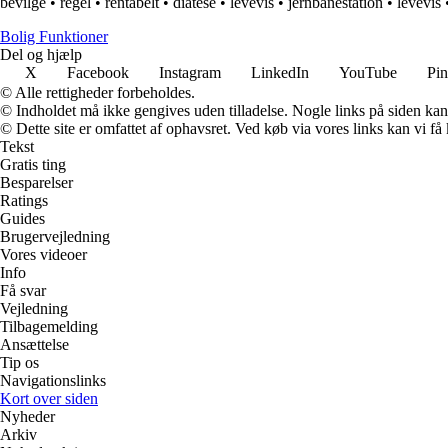
bevilge
•
regel
•
rentabelt
•
diatese
•
levevis
•
jernbanestation
•
levevis
Bolig Funktioner
Del og hjælp
X
Facebook
Instagram
LinkedIn
YouTube
Pin
© Alle rettigheder forbeholdes.
© Indholdet må ikke gengives uden tilladelse. Nogle links på siden ka
© Dette site er omfattet af ophavsret. Ved køb via vores links kan vi 
Tekst
Gratis ting
Besparelser
Ratings
Guides
Brugervejledning
Vores videoer
Info
Få svar
Vejledning
Tilbagemelding
Ansættelse
Tip os
Navigationslinks
Kort over siden
Nyheder
Arkiv