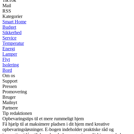
TikTok
Mail
RSS
Kategorier
Smart Home
Budget
Sikkerhed
Service
Temperatur
Energi
Lamper
Flyt
Isolering
Bord
Om os
Support
Pressen
Promovering
Bruger
Mailnyt
Partnere
Tip redaktionen
Opbevaringstips til et mere rummeligt hjem
Få hjælp til at maksimere pladsen i dit hjem med kreative
opbevaringsløsninger. E-bogen indeholder praktiske råd og