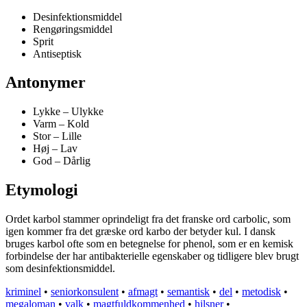
Desinfektionsmiddel
Rengøringsmiddel
Sprit
Antiseptisk
Antonymer
Lykke – Ulykke
Varm – Kold
Stor – Lille
Høj – Lav
God – Dårlig
Etymologi
Ordet karbol stammer oprindeligt fra det franske ord carbolic, som
igen kommer fra det græske ord karbo der betyder kul. I dansk
bruges karbol ofte som en betegnelse for phenol, som er en kemisk
forbindelse der har antibakterielle egenskaber og tidligere blev brugt
som desinfektionsmiddel.
kriminel
•
seniorkonsulent
•
afmagt
•
semantisk
•
del
•
metodisk
•
megaloman
•
valk
•
magtfuldkommenhed
•
hilsner
•