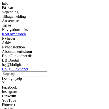
Info
Få svar
Vejledning
Tilbagemelding
Ansættelse
Tip os
Navigationslinks
Kort over siden
Nyheder
Arkiv
Nyhedssektion
Abonnementsstrøm
BoligFunktioner.dk
BB Digital
hej@bbdigital.dk
Bolig Funktioner
Del og hjælp
X
Facebook
Instagram
LinkedIn
YouTube
Pinterest