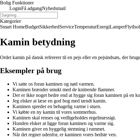
Bolig Funktioner
Login
Få adgang
Nyhedsmail
Kategorier
Smart Home
Budget
Sikkerhed
Service
Temperatur
Energi
Lamper
Flyt
Iso
Kamin betydning
Ordet kamin på dansk refererer til en pejs eller en pejsindsats, der b
Eksempler på brug
Vi satte os foran kaminen og nød varmen.
Kaminen brænder smukt med de knitrende flammer.
Der er ikke noget bedre end at hygge sig foran kaminen på en ko
Jeg elsker at læse en god bog med tændt kamin.
Kaminen spreder en behagelig varme i stuen.
Vi købte en ny kamin til vores sommerhus.
Kaminen skal renses og vedligeholdes regelmæssigt.
Hunden elsker at ligge foran kaminen og varme sig.
Kaminen giver en hyggelig stemning i rummet.
Når det regner udenfor, er kaminen vores bedste ven.