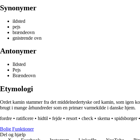
Synonymer
ildsted
pejs
brændeovn
gnistrende ovn
Antonymer
Ildsted
Pejs
Brændeovn
Etymologi
Ordet kamin stammer fra det middelnedertyske ord kamin, som igen komme
brugt i mange århundreder som en primær varmekilde i danske hjem.
fordre
•
ratificere
•
hidtil
•
fejde
•
resort
•
check
•
skema
•
spidsborger
Bolig Funktioner
Del og hjælp