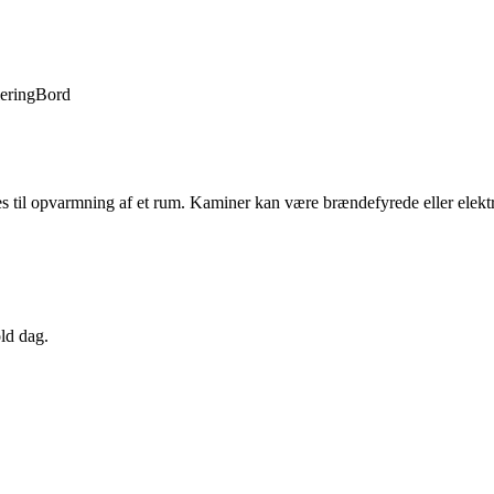
lering
Bord
ruges til opvarmning af et rum. Kaminer kan være brændefyrede eller ele
ld dag.