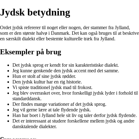
Jydsk betydning
Ordet jydsk refererer til noget eller nogen, der stammer fra Jylland,
som er den største halvø i Danmark. Det kan også bruges til at beskrive
en særskilt dialekt eller bestemte kulturelle træk fra Jylland.
Eksempler på brug
Det jydsk sprog er kendt for sin karakteristiske dialekt.
Jeg kunne genkende den jydsk accent med det samme.
Hun er stolt af sine jydsk rødder.
Den jydsk kultur har en rig historie.
Vi spiste traditionel jydsk mad til frokost.
Jeg blev overrasket over, hvor forskelligt jydsk lyder i forhold til
standarddansk.
Der findes mange variationer af det jydsk sprog.
Jeg vil gerne lære at tale flydende jydsk.
Han har boet i Jylland hele sit liv og taler derfor jydsk flydende.
Det er interessant at studere forskellene mellem jydsk og andre
dansktalende dialekter.