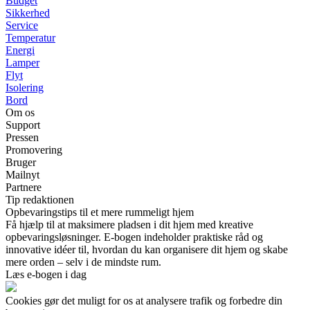
Budget
Sikkerhed
Service
Temperatur
Energi
Lamper
Flyt
Isolering
Bord
Om os
Support
Pressen
Promovering
Bruger
Mailnyt
Partnere
Tip redaktionen
Opbevaringstips til et mere rummeligt hjem
Få hjælp til at maksimere pladsen i dit hjem med kreative
opbevaringsløsninger. E-bogen indeholder praktiske råd og
innovative idéer til, hvordan du kan organisere dit hjem og skabe
mere orden – selv i de mindste rum.
Læs e-bogen i dag
Cookies gør det muligt for os at analysere trafik og forbedre din