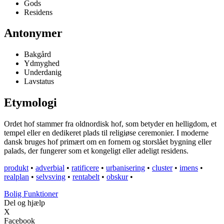
Gods
Residens
Antonymer
Bakgård
Ydmyghed
Underdanig
Lavstatus
Etymologi
Ordet hof stammer fra oldnordisk hof, som betyder en helligdom, et
tempel eller en dedikeret plads til religiøse ceremonier. I moderne
dansk bruges hof primært om en fornem og storslået bygning eller
palads, der fungerer som et kongeligt eller adeligt residens.
produkt
•
adverbial
•
ratificere
•
urbanisering
•
cluster
•
imens
•
realplan
•
selvsving
•
rentabelt
•
obskur
•
Bolig Funktioner
Del og hjælp
X
Facebook