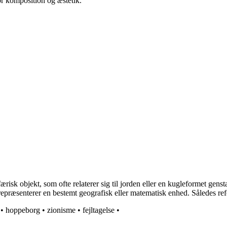
for komposition og æstetik.
 sfærisk objekt, som ofte relaterer sig til jorden eller en kugleformet ge
repræsenterer en bestemt geografisk eller matematisk enhed. Således refer
•
hoppeborg
•
zionisme
•
fejltagelse
•