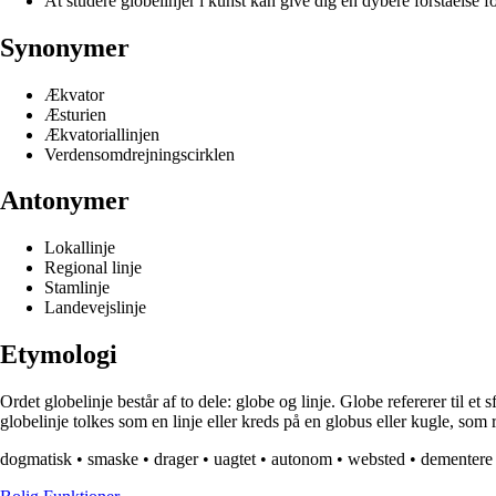
At studere globelinjer i kunst kan give dig en dybere forståelse 
Synonymer
Ækvator
Æsturien
Ækvatoriallinjen
Verdensomdrejningscirklen
Antonymer
Lokallinje
Regional linje
Stamlinje
Landevejslinje
Etymologi
Ordet globelinje består af to dele: globe og linje. Globe refererer til et
globelinje tolkes som en linje eller kreds på en globus eller kugle, som 
dogmatisk
•
smaske
•
drager
•
uagtet
•
autonom
•
websted
•
dementere