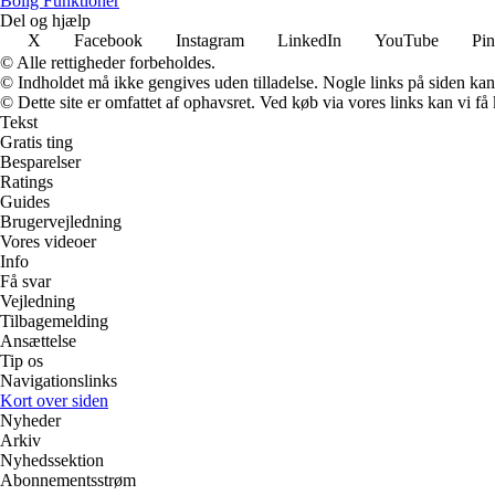
Bolig Funktioner
Del og hjælp
X
Facebook
Instagram
LinkedIn
YouTube
Pin
© Alle rettigheder forbeholdes.
© Indholdet må ikke gengives uden tilladelse. Nogle links på siden ka
© Dette site er omfattet af ophavsret. Ved køb via vores links kan vi 
Tekst
Gratis ting
Besparelser
Ratings
Guides
Brugervejledning
Vores videoer
Info
Få svar
Vejledning
Tilbagemelding
Ansættelse
Tip os
Navigationslinks
Kort over siden
Nyheder
Arkiv
Nyhedssektion
Abonnementsstrøm