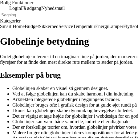
Bolig Funktioner
Login
Få adgang
Nyhedsmail
Kategorier
Smart Home
Budget
Sikkerhed
Service
Temperatur
Energi
Lamper
Flyt
Iso
Globelinje betydning
Ordet globelinje refererer til en imaginær linje på jorden, der markerer
flyrejser for at finde den mest direkte rute mellem to steder på jorden.
Eksempler på brug
Globelinjen skaber en visuel sti gennem designet.
Ved at følge globelinjen kan du skabe harmoni i din indretning.
Arkitekten integrerede globelinjer i bygningens facader.
Globelinjer bruges ofte i grafisk design for at guide øjet rundt på
I kunst kan globelinjer skabe dynamik og bevægelse i billedet.
Det er vigtigt at tage højde for globelinjer i webdesign for en go
Globelinjer kan være både vandrette, lodrette eller diagonale.
Der er forskellige teorier om, hvordan globelinjer påvirker vores 
Malere bruger ofte globelinjer i deres kompositioner for at lede 