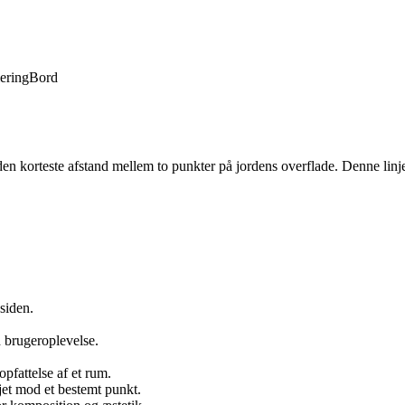
lering
Bord
 den korteste afstand mellem to punkter på jordens overflade. Denne linj
 siden.
d brugeroplevelse.
opfattelse af et rum.
øjet mod et bestemt punkt.