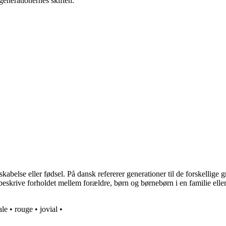
g generationernes skiften.
abelse eller fødsel. På dansk refererer generationer til de forskellige g
beskrive forholdet mellem forældre, børn og børnebørn i en familie eller 
ale
•
rouge
•
jovial
•