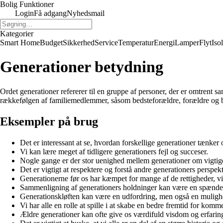
Bolig Funktioner
Login
Få adgang
Nyhedsmail
Kategorier
Smart Home
Budget
Sikkerhed
Service
Temperatur
Energi
Lamper
Flyt
Iso
Generationer betydning
Ordet generationer refererer til en gruppe af personer, der er omtrent 
rækkefølgen af familiemedlemmer, såsom bedsteforældre, forældre og 
Eksempler på brug
Det er interessant at se, hvordan forskellige generationer tænker 
Vi kan lære meget af tidligere generationers fejl og succeser.
Nogle gange er der stor uenighed mellem generationer om vigtig
Det er vigtigt at respektere og forstå andre generationers perspekt
Generationerne før os har kæmpet for mange af de rettigheder, vi
Sammenligning af generationers holdninger kan være en spænde
Generationskløften kan være en udfordring, men også en mulighe
Vi har alle en rolle at spille i at skabe en bedre fremtid for kom
Ældre generationer kan ofte give os værdifuld visdom og erfaring