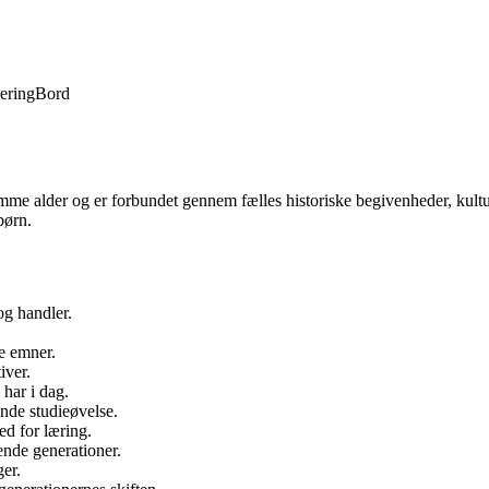
lering
Bord
samme alder og er forbundet gennem fælles historiske begivenheder, kultu
børn.
og handler.
e emner.
iver.
 har i dag.
nde studieøvelse.
d for læring.
mende generationer.
er.