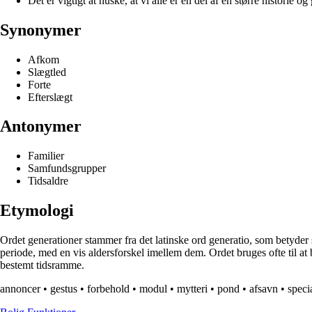
Det er vigtigt at huske, at vi alle er en del af en større historie o
Synonymer
Afkom
Slægtled
Forte
Efterslægt
Antonymer
Familier
Samfundsgrupper
Tidsaldre
Etymologi
Ordet generationer stammer fra det latinske ord generatio, som betyder sk
periode, med en vis aldersforskel imellem dem. Ordet bruges ofte til at 
bestemt tidsramme.
annoncer
•
gestus
•
forbehold
•
modul
•
mytteri
•
pond
•
afsavn
•
speci