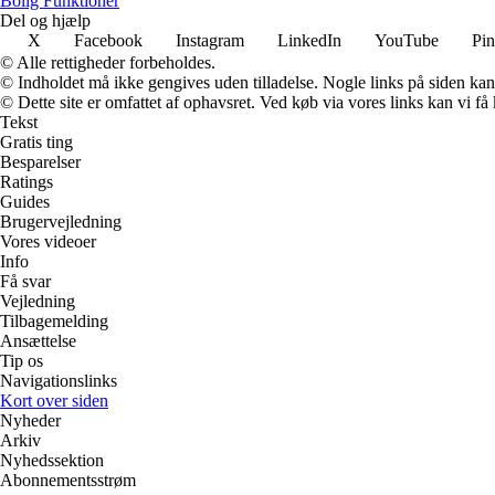
Bolig Funktioner
Del og hjælp
X
Facebook
Instagram
LinkedIn
YouTube
Pin
© Alle rettigheder forbeholdes.
© Indholdet må ikke gengives uden tilladelse. Nogle links på siden ka
© Dette site er omfattet af ophavsret. Ved køb via vores links kan vi 
Tekst
Gratis ting
Besparelser
Ratings
Guides
Brugervejledning
Vores videoer
Info
Få svar
Vejledning
Tilbagemelding
Ansættelse
Tip os
Navigationslinks
Kort over siden
Nyheder
Arkiv
Nyhedssektion
Abonnementsstrøm