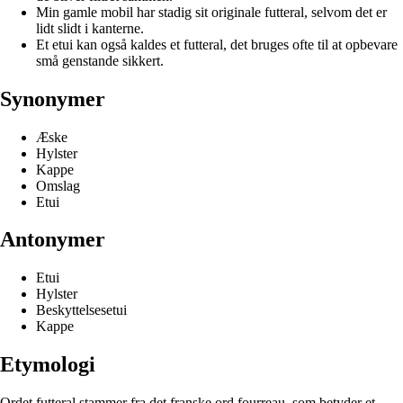
Min gamle mobil har stadig sit originale futteral, selvom det er
lidt slidt i kanterne.
Et etui kan også kaldes et futteral, det bruges ofte til at opbevare
små genstande sikkert.
Synonymer
Æske
Hylster
Kappe
Omslag
Etui
Antonymer
Etui
Hylster
Beskyttelsesetui
Kappe
Etymologi
Ordet futteral stammer fra det franske ord fourreau, som betyder et