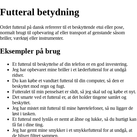
Futteral betydning
Ordet futteral på dansk refererer til et beskyttende etui eller pose,
normalt brugt til opbevaring af eller transport af genstande såsom
briller, værktøj eller instrumenter.
Eksempler på brug
Et futteral til beskyttelse af din telefon er en god investering.
Jeg har opbevaret mine briller i et læderfutteral for at undgå
ridser.
Du kan købe et vandtæt futteral til din computer, så den er
beskyttet mod regn og fugt.
Futteralet til min penselsæt er slidt, så jeg skal ud og købe et nyt.
Det smarte ved et futteral er, at det holder tingene samlet og
beskyttet.
Jeg har mistet mit futteral til mine høretelefoner, så nu ligger de
løst i tasken.
Et futteral med lynlås er nemt at åbne og lukke, så du hurtigt kan
få fat i dine ting.
Jeg har gemt mine smykker i et smykkefutteral for at undgå, at
de bliver filtret sammen.