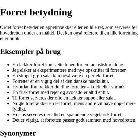
Forret betydning
Ordet forret betyder en appetitvækker eller en lille ret, som serveres før
hovedretten under en måltid. Det kan også referere til en lille forretning
eller butik.
Eksempler på brug
En lækker forret kan sætte tonen for en fantastisk middag.
Jeg elsker at eksperimentere med nye opskrifter til forretter.
En simpel grøn salat kan også være en perfekt forret.
Forretter er en vigtig del af den danske madkultur.
Hvordan foretrækker du dine forretter – koldt eller varmt?
En frisk forret med rejer og avocado er altid et hit.
Til forret serveres der ofte en lækker suppe eller salat.
Nogle foretrækker en let forret, mens andre vil have noget mere
fyldigt.
Hos os serveres der altid en spændende vegetarisk forret.
Det er vigtigt, at forretten passer godt sammen med hovedretten.
Synonymer