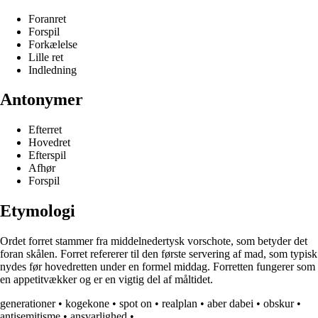
Foranret
Forspil
Forkælelse
Lille ret
Indledning
Antonymer
Efterret
Hovedret
Efterspil
Afhør
Forspil
Etymologi
Ordet forret stammer fra middelnedertysk vorschote, som betyder det
foran skålen. Forret refererer til den første servering af mad, som typisk
nydes før hovedretten under en formel middag. Forretten fungerer som
en appetitvækker og er en vigtig del af måltidet.
generationer
•
kogekone
•
spot on
•
realplan
•
aber dabei
•
obskur
•
antisemitisme
•
ansvarlighed
•