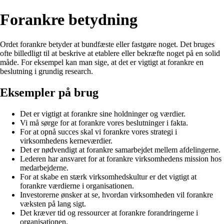
Forankre betydning
Ordet forankre betyder at bundfæste eller fastgøre noget. Det bruges
ofte billedligt til at beskrive at etablere eller bekræfte noget på en solid
måde. For eksempel kan man sige, at det er vigtigt at forankre en
beslutning i grundig research.
Eksempler på brug
Det er vigtigt at forankre sine holdninger og værdier.
Vi må sørge for at forankre vores beslutninger i fakta.
For at opnå succes skal vi forankre vores strategi i
virksomhedens kerneværdier.
Det er nødvendigt at forankre samarbejdet mellem afdelingerne.
Lederen har ansvaret for at forankre virksomhedens mission hos
medarbejderne.
For at skabe en stærk virksomhedskultur er det vigtigt at
forankre værdierne i organisationen.
Investorerne ønsker at se, hvordan virksomheden vil forankre
væksten på lang sigt.
Det kræver tid og ressourcer at forankre forandringerne i
organisationen.