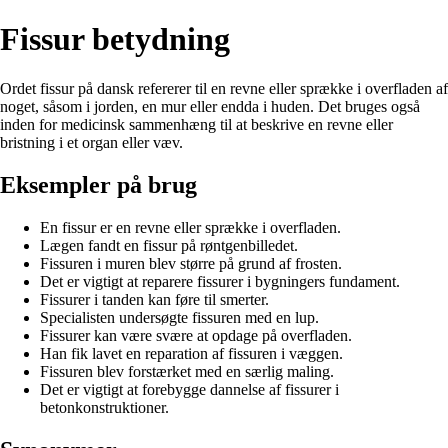
Fissur betydning
Ordet fissur på dansk refererer til en revne eller sprække i overfladen af
noget, såsom i jorden, en mur eller endda i huden. Det bruges også
inden for medicinsk sammenhæng til at beskrive en revne eller
bristning i et organ eller væv.
Eksempler på brug
En fissur er en revne eller sprække i overfladen.
Lægen fandt en fissur på røntgenbilledet.
Fissuren i muren blev større på grund af frosten.
Det er vigtigt at reparere fissurer i bygningers fundament.
Fissurer i tanden kan føre til smerter.
Specialisten undersøgte fissuren med en lup.
Fissurer kan være svære at opdage på overfladen.
Han fik lavet en reparation af fissuren i væggen.
Fissuren blev forstærket med en særlig maling.
Det er vigtigt at forebygge dannelse af fissurer i
betonkonstruktioner.