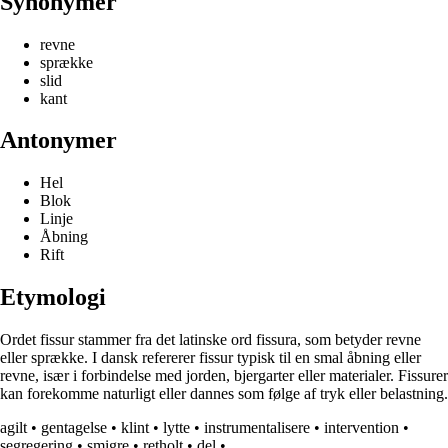
Synonymer
revne
sprække
slid
kant
Antonymer
Hel
Blok
Linje
Åbning
Rift
Etymologi
Ordet fissur stammer fra det latinske ord fissura, som betyder revne
eller sprække. I dansk refererer fissur typisk til en smal åbning eller
revne, især i forbindelse med jorden, bjergarter eller materialer. Fissurer
kan forekomme naturligt eller dannes som følge af tryk eller belastning.
agilt
•
gentagelse
•
klint
•
lytte
•
instrumentalisere
•
intervention
•
segregering
•
smigre
•
retholt
•
del
•