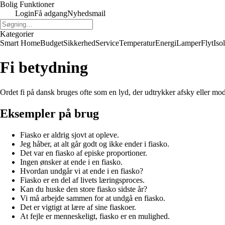
Bolig Funktioner
Login
Få adgang
Nyhedsmail
Kategorier
Smart Home
Budget
Sikkerhed
Service
Temperatur
Energi
Lamper
Flyt
Iso
Fi betydning
Ordet fi på dansk bruges ofte som en lyd, der udtrykker afsky eller mo
Eksempler på brug
Fiasko er aldrig sjovt at opleve.
Jeg håber, at alt går godt og ikke ender i fiasko.
Det var en fiasko af episke proportioner.
Ingen ønsker at ende i en fiasko.
Hvordan undgår vi at ende i en fiasko?
Fiasko er en del af livets læringsproces.
Kan du huske den store fiasko sidste år?
Vi må arbejde sammen for at undgå en fiasko.
Det er vigtigt at lære af sine fiaskoer.
At fejle er menneskeligt, fiasko er en mulighed.