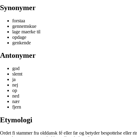
Synonymer
forstaa
gennemskue
lage maerke til
opdage
genkende
Antonymer
god
slemt
ja
nej
op
ned
nær
fjern
Etymologi
Ordet fi stammer fra olddansk fé eller fæ og betyder bespottelse eller ri