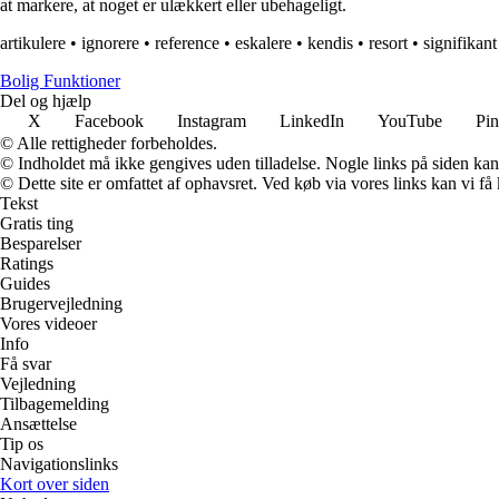
at markere, at noget er ulækkert eller ubehageligt.
artikulere
•
ignorere
•
reference
•
eskalere
•
kendis
•
resort
•
signifikant
Bolig Funktioner
Del og hjælp
X
Facebook
Instagram
LinkedIn
YouTube
Pin
© Alle rettigheder forbeholdes.
© Indholdet må ikke gengives uden tilladelse. Nogle links på siden ka
© Dette site er omfattet af ophavsret. Ved køb via vores links kan vi 
Tekst
Gratis ting
Besparelser
Ratings
Guides
Brugervejledning
Vores videoer
Info
Få svar
Vejledning
Tilbagemelding
Ansættelse
Tip os
Navigationslinks
Kort over siden