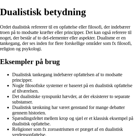
Dualistisk betydning
Ordet dualistisk refererer til en opfattelse eller filosofi, der indebærer
troen på to modsatte kræfter eller principper. Det kan også referere til
noget, der består af to del-elementer eller aspekter. Dualisme er en
tankegang, der ses inden for flere forskellige områder som fx filosofi,
religion og psykologi.
Eksempler på brug
Dualistisk tankegang indebærer opfattelsen af to modsatte
principper.
Nogle filosofiske systemer er baseret på en dualistisk opfattelse
af tilværelsen.
Det dualistiske synspunkt hævder, at der eksisterer to separate
substanser.
Dualistisk tænkning har været genstand for mange debatter
gennem historien.
Spændingsfeltet mellem krop og sjæl er et klassisk eksempel på
dualistisk opfattelse.
Religioner som fx zoroastrismen er præget af en dualistisk
verdensopfattelse.