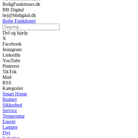
BoligFunktioner.dk
BB Digital
hej@bbdigital.dk
Bolig Funktioner
Del og hjælp
X
Facebook
Instagram
LinkedIn
YouTube
Pinterest
TikTok
Mail
RSS
Kategorier
Smart Home
Budget
Sikkerhed
Service
Temperatur
Energi
Lamper
Flyt