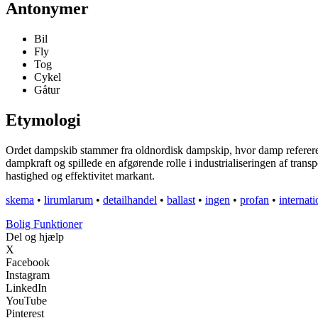
Antonymer
Bil
Fly
Tog
Cykel
Gåtur
Etymologi
Ordet dampskib stammer fra oldnordisk dampskip, hvor damp refererer t
dampkraft og spillede en afgørende rolle i industrialiseringen af tran
hastighed og effektivitet markant.
skema
•
lirumlarum
•
detailhandel
•
ballast
•
ingen
•
profan
•
internati
Bolig Funktioner
Del og hjælp
X
Facebook
Instagram
LinkedIn
YouTube
Pinterest