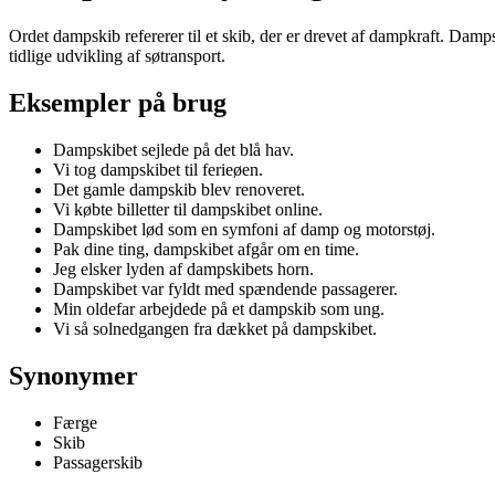
Ordet dampskib refererer til et skib, der er drevet af dampkraft. Dam
tidlige udvikling af søtransport.
Eksempler på brug
Dampskibet sejlede på det blå hav.
Vi tog dampskibet til ferieøen.
Det gamle dampskib blev renoveret.
Vi købte billetter til dampskibet online.
Dampskibet lød som en symfoni af damp og motorstøj.
Pak dine ting, dampskibet afgår om en time.
Jeg elsker lyden af dampskibets horn.
Dampskibet var fyldt med spændende passagerer.
Min oldefar arbejdede på et dampskib som ung.
Vi så solnedgangen fra dækket på dampskibet.
Synonymer
Færge
Skib
Passagerskib