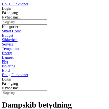
Bolig Funktioner
Login
Få adgang
Nyhedsmail
Kategorier
Smart Home
Budget
Sikkerhed
Service
Temperatur
Energi
Lamper
Flyt
Isolering
Bord
Bolig Funktioner
Login
Få adgang
Nyhedsmail
Dampskib betydning