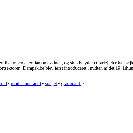
il dampen eller dampmaskinen, og skib betyder et fartøj, der kan sejle
sportsektoren. Dampskibe blev først introduceret i midten af det 19. århu
onal
•
modus operandi
•
speget
•
grammatik
•