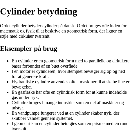
Cylinder betydning
Ordet cylinder betyder cylinder på dansk. Ordet bruges ofte inden for
matematik og fysik til at beskrive en geometrisk form, der ligner en
søjle med cirkulær tværsnit.
Eksempler på brug
En cylinder er en geometrisk form med to parallelle og cirkulære
baser forbundet af en buet overflade.
I en motor er cylinderen, hvor stemplet bevæger sig op og ned
for at generere kraft.
Hydrauliske cylindre anvendes ofte i maskiner til at skabe lineær
bevægelse.
En gasflaske har ofte en cylindrisk form for at kunne indeholde
gas under tryk.
Cylindre bruges i mange industrier som en del af maskiner og
udstyr.
En vandpumpe fungerer ved at en cylinder skaber tryk, der
skubber vandet gennem systemet.
I geometri kan en cylinder betragtes som en prisme med en rund
tværsnit.