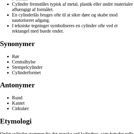
Cylindre fremstilles typisk af metal, plastik eller andre materialer
afhængigt af formålet.
En cylinderlås bruges ofte til at sikre døre og skabe mod
uautoriseret adgang.
I tekniske tegninger symboliseres en cylinder ofte ved et
rektangel med buede ender.
Synonymer
Rør
Centralhylse
Stempelcylinder
Cylinderformet
Antonymer
Rund
Kantet
Cirkulær
Etymologi
Ordet cylinder stammer fra det græske ord kylindros, som betyder rulle