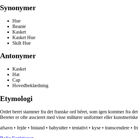
Synonymer
Hue
Beanie
Kasket
Kasket Hue
Skilt Hue
Antonymer
Kasket
Hat
Cap
Hovedbeklædning
Etymologi
Ordet beret stammer fra det franske ord béret, som igen kommer fra det lat
Bereter er ofte asscieret med visse militære uniformer eller kunstneriske
afsavn
•
fejde
•
bistand
•
babysitter
•
tentativt
•
kyse
•
transcendere
•
fr