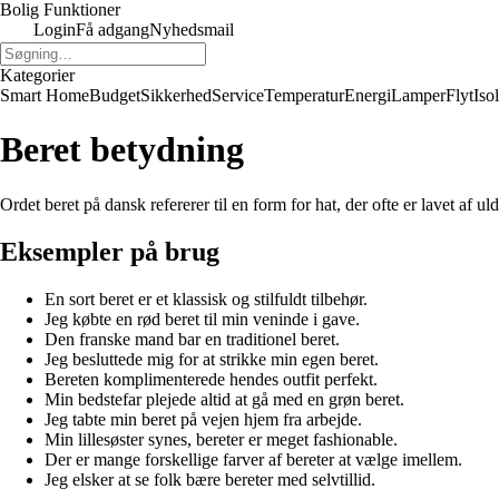
Bolig Funktioner
Login
Få adgang
Nyhedsmail
Kategorier
Smart Home
Budget
Sikkerhed
Service
Temperatur
Energi
Lamper
Flyt
Iso
Beret betydning
Ordet beret på dansk refererer til en form for hat, der ofte er lavet af
Eksempler på brug
En sort beret er et klassisk og stilfuldt tilbehør.
Jeg købte en rød beret til min veninde i gave.
Den franske mand bar en traditionel beret.
Jeg besluttede mig for at strikke min egen beret.
Bereten komplimenterede hendes outfit perfekt.
Min bedstefar plejede altid at gå med en grøn beret.
Jeg tabte min beret på vejen hjem fra arbejde.
Min lillesøster synes, bereter er meget fashionable.
Der er mange forskellige farver af bereter at vælge imellem.
Jeg elsker at se folk bære bereter med selvtillid.