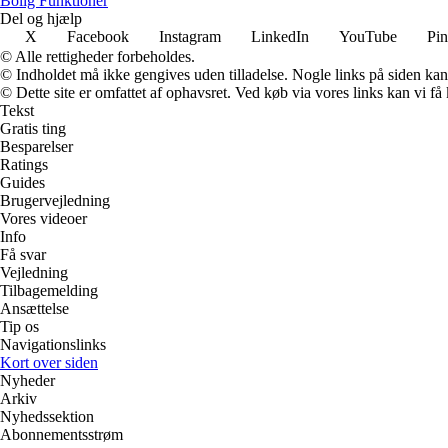
Bolig Funktioner
Del og hjælp
X
Facebook
Instagram
LinkedIn
YouTube
Pin
© Alle rettigheder forbeholdes.
© Indholdet må ikke gengives uden tilladelse. Nogle links på siden ka
© Dette site er omfattet af ophavsret. Ved køb via vores links kan vi 
Tekst
Gratis ting
Besparelser
Ratings
Guides
Brugervejledning
Vores videoer
Info
Få svar
Vejledning
Tilbagemelding
Ansættelse
Tip os
Navigationslinks
Kort over siden
Nyheder
Arkiv
Nyhedssektion
Abonnementsstrøm