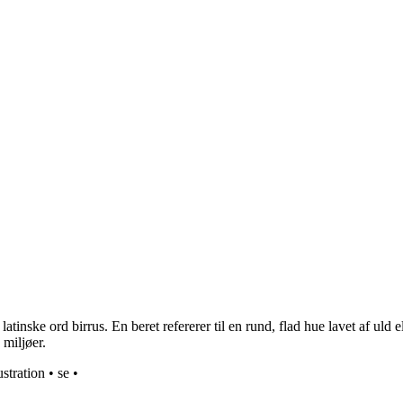
inske ord birrus. En beret refererer til en rund, flad hue lavet af uld el
 miljøer.
ustration
•
se
•