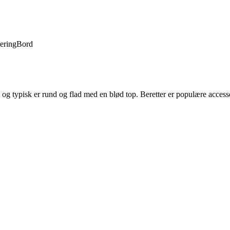
lering
Bord
 uld og typisk er rund og flad med en blød top. Beretter er populære acce