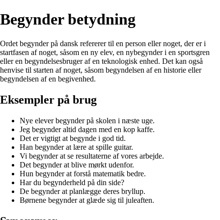
Begynder betydning
Ordet begynder på dansk refererer til en person eller noget, der er i
startfasen af noget, såsom en ny elev, en nybegynder i en sportsgren
eller en begyndelsesbruger af en teknologisk enhed. Det kan også
henvise til starten af noget, såsom begyndelsen af en historie eller
begyndelsen af en begivenhed.
Eksempler på brug
Nye elever begynder på skolen i næste uge.
Jeg begynder altid dagen med en kop kaffe.
Det er vigtigt at begynde i god tid.
Han begynder at lære at spille guitar.
Vi begynder at se resultaterne af vores arbejde.
Det begynder at blive mørkt udenfor.
Hun begynder at forstå matematik bedre.
Har du begynderheld på din side?
De begynder at planlægge deres bryllup.
Børnene begynder at glæde sig til juleaften.