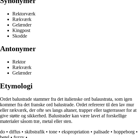
Synonymer
Rektorværk
Rækværk
Gelænder
Kingpost
Skodde
Antonymer
Rektor
Rækværk
Gelænder
Etymologi
Ordet balustrade stammer fra det italienske ord balaustrata, som igen
kommer fra det franske ord balustrade. Ordet refererer til den lav mur
eller rækværk, der ofte ses langs altaner, trapper eller tagterrasser for at
give støtte og sikkerhed. Balustrader kan være lavet af forskellige
materialer såsom træ, metal eller sten.
do
•
diffus
•
skibstrafik
•
tone
•
ekspropriation
•
palisade
•
hoppeborg
•
betel
•
fuzzy
•