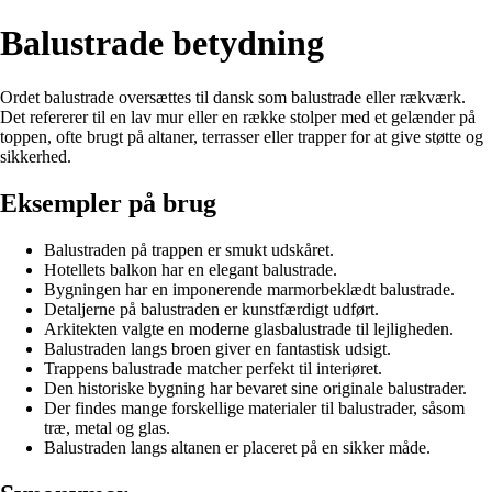
Balustrade betydning
Ordet balustrade oversættes til dansk som balustrade eller rækværk.
Det refererer til en lav mur eller en række stolper med et gelænder på
toppen, ofte brugt på altaner, terrasser eller trapper for at give støtte og
sikkerhed.
Eksempler på brug
Balustraden på trappen er smukt udskåret.
Hotellets balkon har en elegant balustrade.
Bygningen har en imponerende marmorbeklædt balustrade.
Detaljerne på balustraden er kunstfærdigt udført.
Arkitekten valgte en moderne glasbalustrade til lejligheden.
Balustraden langs broen giver en fantastisk udsigt.
Trappens balustrade matcher perfekt til interiøret.
Den historiske bygning har bevaret sine originale balustrader.
Der findes mange forskellige materialer til balustrader, såsom
træ, metal og glas.
Balustraden langs altanen er placeret på en sikker måde.