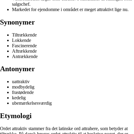
salgschef.
Markedet for ejendomme i området er meget attraktivt lige nu.
Synonymer
Tiltrækkende
Lokkende
Fascinerende
Aftrækkende
Antrækkende
Antonymer
uattraktiv
modbydelig
frastødende
kedelig
ubemærkelsesværdig
Etymologi
Ordet attraktiv stammer fra det latinske ord attrahere, som betyder at
tiltrække. På dansk bruges ordet attraktiv til at beskrive noget, der er