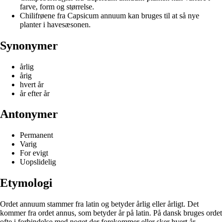
farve, form og størrelse.
Chilifrøene fra Capsicum annuum kan bruges til at så nye
planter i havesæsonen.
Synonymer
årlig
årig
hvert år
år efter år
Antonymer
Permanent
Varig
For evigt
Uopslidelig
Etymologi
Ordet annuum stammer fra latin og betyder årlig eller årligt. Det
kommer fra ordet annus, som betyder år på latin. På dansk bruges ordet
ofte i forbindelse med noget der forekommer eller sker hvert år.