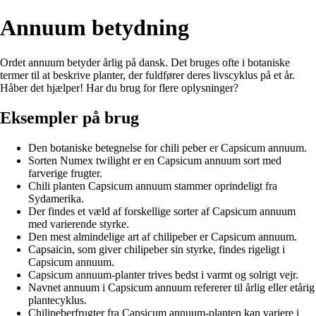
Annuum betydning
Ordet annuum betyder årlig på dansk. Det bruges ofte i botaniske
termer til at beskrive planter, der fuldfører deres livscyklus på et år.
Håber det hjælper! Har du brug for flere oplysninger?
Eksempler på brug
Den botaniske betegnelse for chili peber er Capsicum annuum.
Sorten Numex twilight er en Capsicum annuum sort med
farverige frugter.
Chili planten Capsicum annuum stammer oprindeligt fra
Sydamerika.
Der findes et væld af forskellige sorter af Capsicum annuum
med varierende styrke.
Den mest almindelige art af chilipeber er Capsicum annuum.
Capsaicin, som giver chilipeber sin styrke, findes rigeligt i
Capsicum annuum.
Capsicum annuum-planter trives bedst i varmt og solrigt vejr.
Navnet annuum i Capsicum annuum refererer til årlig eller etårig
plantecyklus.
Chilipeberfrugter fra Capsicum annuum-planten kan variere i